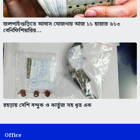
জলপাইগুড়িতে আবাস যোজনায় আজ ১১ হাজার ৬১৩
বেনিফিশিয়ারির...
রহড়ায় দেশি বন্দুক ও কার্তুজ সহ ধৃত এক
Office