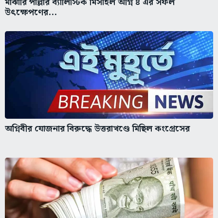
মাঝারি পাল্লার ব্যালিস্টিক মিসাইল অগ্নি ৪ এর সফল
উৎক্ষেপণের...
অগ্নিবীর যোজনার বিরুদ্ধে উত্তরাখণ্ডে মিছিল কংগ্রেসের