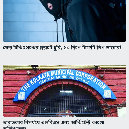
ফের চিকিৎসকের ফ্ল্যাটে চুরি, ১০ দিনে টার্গেট তিন ডাক্তার!
তারাতলার বিপর্যয়ে এলবিএস এবং আর্কিটেক্ট কালো
তালিকাভুক্ত,...