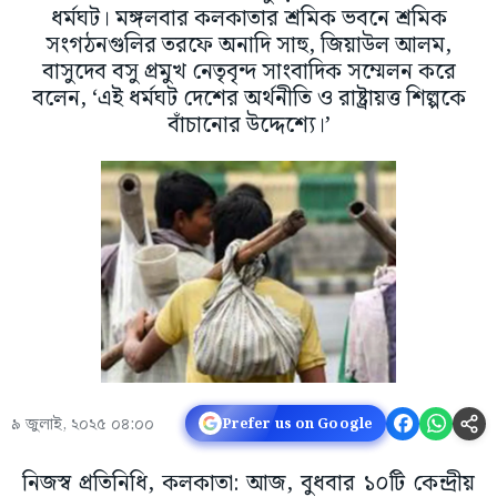
ধর্মঘট। মঙ্গলবার কলকাতার শ্রমিক ভবনে শ্রমিক
সংগঠনগুলির তরফে অনাদি সাহু, জিয়াউল আলম,
বাসুদেব বসু প্রমুখ নেতৃবৃন্দ সাংবাদিক সম্মেলন করে
বলেন, ‘এই ধর্মঘট দেশের অর্থনীতি ও রাষ্ট্রায়ত্ত শিল্পকে
বাঁচানোর উদ্দেশ্যে।’
৯ জুলাই, ২০২৫ ০৪:০০
Prefer us on Google
নিজস্ব প্রতিনিধি, কলকাতা: আজ, বুধবার ১০টি কেন্দ্রীয়