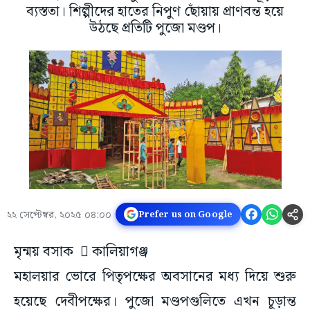
ব্যস্ততা। শিল্পীদের হাতের নিপুণ ছোঁয়ায় প্রাণবন্ত হয়ে
উঠছে প্রতিটি পুজো মণ্ডপ।
২২ সেপ্টেম্বর, ২০২৫ ০৪:০০
Prefer us on Google
মৃন্ময় বসাক  কালিয়াগঞ্জ
মহালয়ার ভোরে পিতৃপক্ষের অবসানের মধ্য দিয়ে শুরু
হয়েছে দেবীপক্ষের। পুজো মণ্ডপগুলিতে এখন চূড়ান্ত