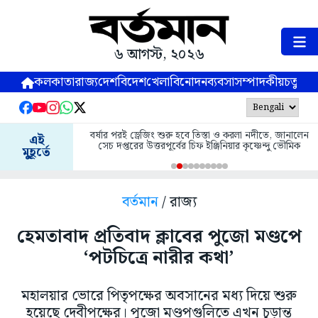
৬ আগস্ট, ২০২৬
কলকাতা
রাজ্য
দেশ
বিদেশ
খেলা
বিনোদন
ব্যবসা
সম্পাদকীয়
চতুষ্পর্ণ
বর্ষার পরই ড্রেজিং শুরু হবে তিস্তা ও করলা নদীতে, জানালেন
এই
সেচ দপ্তরের উত্তরপূর্বের চিফ ইঞ্জিনিয়ার কৃষ্ণেন্দু ভৌমিক
মুহূর্তে
বর্তমান
/ রাজ্য
হেমতাবাদ প্রতিবাদ ক্লাবের পুজো মণ্ডপে
‘পটচিত্রে নারীর কথা’
মহালয়ার ভোরে পিতৃপক্ষের অবসানের মধ্য দিয়ে শুরু
হয়েছে দেবীপক্ষের। পুজো মণ্ডপগুলিতে এখন চূড়ান্ত