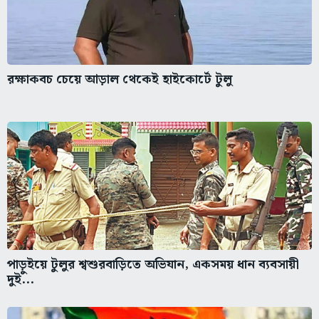
রক্ষাকবচ চেয়ে আড়াল থেকেই হাইকোর্টে টুলু
পাড়ুইয়ে টুলুর শ্বশুরবাড়িতে অভিযান, একসময় ধান ব্যবসায়ী
দুই...