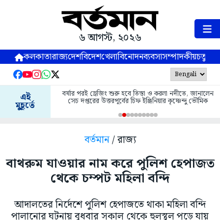
৬ আগস্ট, ২০২৬
কলকাতা
রাজ্য
দেশ
বিদেশ
খেলা
বিনোদন
ব্যবসা
সম্পাদকীয়
চতুষ্পর্ণ
বর্ষার পরই ড্রেজিং শুরু হবে তিস্তা ও করলা নদীতে, জানালেন
এই
সেচ দপ্তরের উত্তরপূর্বের চিফ ইঞ্জিনিয়ার কৃষ্ণেন্দু ভৌমিক
মুহূর্তে
বর্তমান
/ রাজ্য
বাথরুম যাওয়ার নাম করে পুলিশ হেপাজত
থেকে চম্পট মহিলা বন্দি
আদালতের নির্দেশে পুলিশ হেপাজতে থাকা মহিলা বন্দি
পালানোর ঘটনায় বুধবার সকাল থেকে হুলস্থুল পড়ে যায়