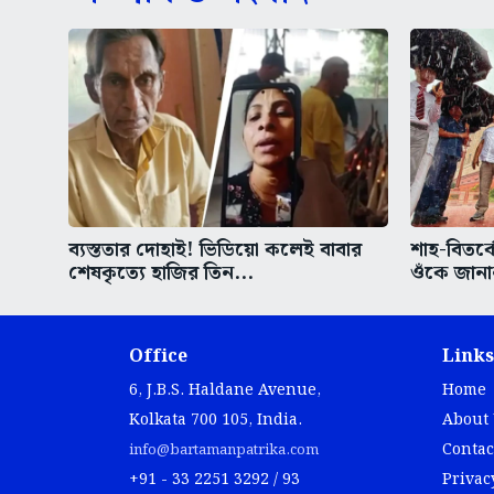
ব্যস্ততার দোহাই! ভিডিয়ো কলেই বাবার
শাহ-বিতর্ক
শেষকৃত্যে হাজির তিন...
ওঁকে জানা
Office
Links
6, J.B.S. Haldane Avenue,
Home
Kolkata 700 105, India.
About
Contac
info@bartamanpatrika.com
+91 - 33 2251 3292 / 93
Privac