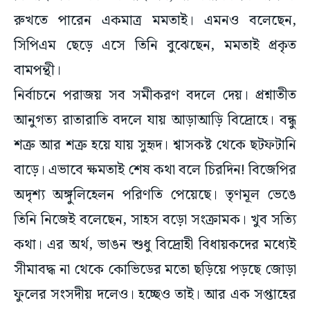
সিপিএম ছেড়ে এসে তিনি বুঝেছেন, মমতাই প্রকৃত
বামপন্থী।
নির্বাচনে পরাজয় সব সমীকরণ বদলে দেয়। প্রশ্নাতীত
আনুগত্য রাতারাতি বদলে যায় আড়াআড়ি বিদ্রোহে। বন্ধু
শত্রু আর শত্রু হয়ে যায় সুহৃদ। শ্বাসকষ্ট থেকে ছটফটানি
বাড়ে। এভাবে ক্ষমতাই শেষ কথা বলে চিরদিন! বিজেপির
অদৃশ্য অঙ্গুলিহেলন পরিণতি পেয়েছে। তৃণমূল ভেঙে
তিনি নিজেই বলেছেন, সাহস বড়ো সংক্রামক। খুব সত্যি
কথা। এর অর্থ, ভাঙন শুধু বিদ্রোহী বিধায়কদের মধ্যেই
সীমাবদ্ধ না থেকে কোভিডের মতো ছড়িয়ে পড়ছে জোড়া
ফুলের সংসদীয় দলেও। হচ্ছেও তাই। আর এক সপ্তাহের
মধ্যেই পরিষদীয় দলের ভাঙন ব্যাধি সংক্রামিত হবে