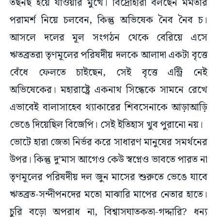
পরামর্শ নিয়ে চলবেন, কিন্তু অভিষেক নৈব নৈব চ।
আসলে দলের মূল সংগঠন থেকে বেরিয়ে এসে
ঋতব্রতরা তৃণমূলের পরিষদীয় দলকে আলাদা একটা বৃত্তে
বেঁধে ফেলতে চাইছেন, সেই বৃত্তে এন্ট্রি নেই
অভিষেকের। মহারাষ্ট্রে একনাথ সিন্ধেকে সামনে রেখে
এভাবেই বালাসাহেব থ্যাকারের শিবসেনাকে আড়াআড়ি
ভেঙে দিয়েছিল বিজেপি। সেই ইতিহাস খুব পুরানো নয়।
ভোটে হারা জেতা নির্ভর করে সাধারণ মানুষের সমর্থনের
উপর। কিন্তু দু’মাস আগেও কেউ স্বপ্নেও ভাবতে পারত না
তৃণমূলের পরিষদীয় দল জুন মাসের শুরুতে ভেঙে যাবে
ঋতব্রত-সন্দীপনদের মতো মাঝারি মাপের নেতার হাতে।
চুরি বড়ো অপরাধ না, বিশ্বাসঘাতকতা-গদ্দারি? ধন্য
মিরজাফর! এই ছাব্বিশের বদলের বাংলায় তুমি জিতে