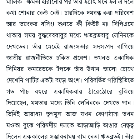
কথা শোনার কেউ নেই। চারদিকে দমবন্ধ করা পরিবেশ
আর ভয়ংকর বসিং! শুনতে কী কিউট না! সিপিএমে
থাকার সময় বুদ্ধদেববাবুর মধ্যে ঋতব্রতবাবু লেনিনকে
দেখতেন। তাঁর স্নেহেই রাজ্যসভার সদস্যপদ বাগিয়ে
জাতীয় রাজনীতিতে চকিত প্রবেশ। তখনও একাধিক
সিনিয়র কমরেডকে টপকে তাঁর উত্থান ভালো চোখে
দেখেনি পার্টির একটা বড়ো অংশ। পরিবর্তিত পরিস্থিতিতে
গত পাঁচ বছরে একাধিকবার ঠারেঠোরে বুঝিয়ে
দিয়েছেন, মমতার মধ্যে তিনি লেনিনকে দেখতে পান।
তিনিই আরাধ্য! তৃণমূল আজ যখন কোণঠাসা তখন
মওকা বুঝে পরিষদীয় দলকে আড়াআড়ি ভাঙার নেতৃত্ব
দিলেন এককালের সম্ভাবনাময় বাম নেতা ঋতব্রতই। তাঁর
নতুন আশ্রয়দাতা নিঃসন্দেহে শুভেন্দু অধিকারী।