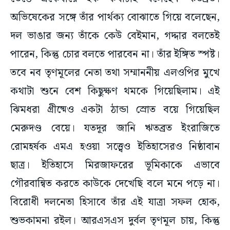
দল ভাঙার জন্য তাঁকে কেউ বেইমান, গদ্দার বলতেই
পারেন, কিন্তু চোর বলতে পারবেন না। তাঁর ইঙ্গিত স্পষ্ট।
তবে নব তৃণমূলের নেতা তথা সম্মাননীয় এলওপির মুখে
কথাটা শুনে বেশ কিছুক্ষণ থমকে গিয়েছিলাম। এই
ঝিমধরা গ্রীষ্মেও একটা ঠান্ডা স্রোত বয়ে গিয়েছিল
মেরুদণ্ড বেয়ে। যতদূর জানি ঋতব্রত ইংরাজিতে
রোমহর্ষক এমএ হওয়া সত্ত্বেও ইতিহাসেরও নিষ্ঠাবান
ছাত্র। ইতিহাসে মিরজাফরের ভূমিকাকে এভাবে
গৌরবান্বিত করতে কাউকে দেখেছি বলে মনে পড়ে না।
বিরোধী দলনেতা হিসাবে তাঁর এই যাত্রা সফল হোক,
শুভকামনা রইল। আরএসএস দুর্বল তৃণমূল চায়, কিন্তু
কোনোমতেই দলটা নিশ্চিহ্ন হয়ে যাক চায় না। কারণ