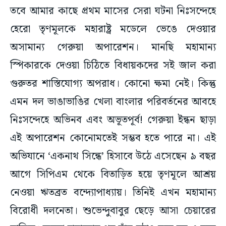
হেরো তৃণমূলকে মহারাষ্ট্র মডেলে ভেঙে দেওয়ার
অসামান্য গেরুয়া অপারেশন। মানছি মহামান্য
স্পিকারকে দেওয়া চিঠিতে বিধায়কদের সই জাল করা
গুরুতর শাস্তিযোগ্য অপরাধ। কোনো ক্ষমা নেই। কিন্তু
এমন দল ভাঙাভাঙির খেলা বাংলার পরিবর্তনের আবহে
নিঃসন্দেহে অভিনব এবং অভূতপূর্ব! গেরুয়া ইন্ধন ছাড়া
এই অপারেশন কোনোমতেই সম্ভব হতে পারে না। এই
অভিযানে ‘একনাথ সিন্ধে’ হিসাবে উঠে এসেছেন ৯ বছর
আগে সিপিএম থেকে বিতাড়িত হয়ে তৃণমূলে আশ্রয়
নেওয়া ঋতব্রত বন্দ্যোপাধ্যায়। তিনিই এখন মহামান্য
বিরোধী দলনেতা। শুভেন্দুবাবুর ছেড়ে আসা চেয়ারের
মালিক। ক্ষমতা হারানোর পর তাঁর হঠাৎ মনে হল এ দলে