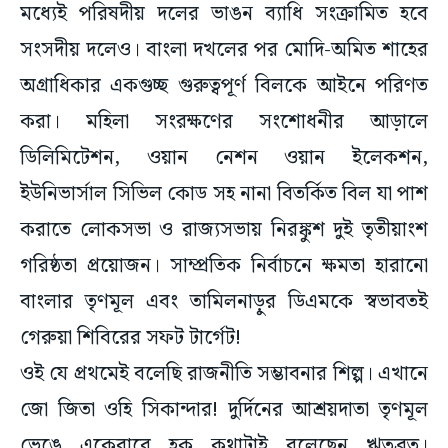
সংসদীয় দলেও। বাংলা দখলের পর মোদি-অমিত শাহের
অগ্রাধিকার একগুচ্ছ গুরুত্বপূর্ণ বিলকে আইনে পরিণত
করা। মহিলা সংরক্ষণের সংশোধনীর আড়ালে
ডিলিমিটেশন, ওয়ান নেশন ওয়ান ইলেকশন,
ইউনিভার্সাল সিভিল কোড সহ নানা বিতর্কিত বিল যা পাশ
করাতে লোকসভা ও রাজ্যসভায় নিরঙ্কুশ দুই তৃতীয়াংশ
গরিষ্ঠতা প্রয়োজন। সাম্প্রতিক নির্বাচনে ক্ষমতা হারানো
বাংলার তৃণমূল এবং তামিলনাড়ুর ডিএমকে স্বভাবতই
গেরুয়া শিবিরের সফট টার্গেট!
ওই যে প্রথমেই বলেছি রাজনীতি সম্ভাবনার শিল্প। এখানে
জো জিতা ওহি সিকান্দার! দুর্দিনের আশ্রয়দাতা তৃণমূল
ভেঙে একেবারে হক কথাটাই বলেছেন ঋতব্রত।
অভিষেকের সঙ্গে তাঁর পার্থক্য বোঝাতে গিয়ে বলেছেন,