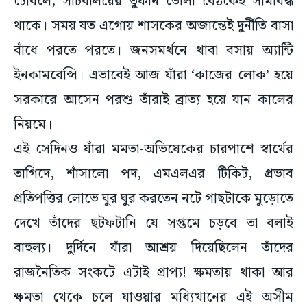
বাঁধে পরতে পরতে। জনসমর্থনে থাবা বসায় অ্যান্টি
ইনকামবেন্সি। এভাবেই আজ যাঁরা ‘কাজের লোক’ হয়ে
সরকারে আসেন পরশু তাঁরাই ব্রাত্য হয়ে যান কালের
নিয়মে।
এই সেদিনও যাঁরা মমতা-অভিষেকের চারপাশে স্বার্থের
তাগিদে, শাঁসালো পদ, এমএলএর টিকিট, প্রভাব
প্রতিপত্তির লোভে ঘুর ঘুর করতেন নটে গাছটাকে মুড়োতে
দেখে তাঁদের ছটফটানি যে সপ্তমে চড়বে তা বলাই
বাহুল্য। দুর্দিনে যাঁরা আশ্রয় দিয়েছিলেন তাঁদের
রাজনৈতিক সংকটে এটাই প্রাপ্য! ক্ষমতায় থাকা আর
ক্ষমতা থেকে চলে যাওয়ার মধ্যিখানের এই অসীম
শূন্যতার লেখচিত্রের ওঠাপড়া রাষ্ট্রবিজ্ঞানের সহজ