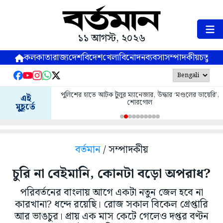
১১ আগস্ট, ২০২৬
কলকাতা
রাজ্য
দেশ
বিদেশ
খেলা
বিনোদন
ব্যবসা
সম্পাদকীয়
চতুষ্পর্ণ
 টুলুর ম্যানেজার, উদ্ধার ‘মণ্ডলের ডায়েরি’,
এই
কলম্বিয়া ভূমিকম্প: মৃতের সংখ্যা
শোরগোল
মুহূর্তে
বর্তমান
/ সম্পাদকীয়
চুরি না বেইমানি, কোনটা বড়ো অপরাধ?
পরিবর্তনের বাংলায় আগে একটা নতুন জেল হবে না
কারখানা? ধন্দে রয়েছি। রোজ সকাল বিকেল গ্রেপ্তারি
আর ভাঙচুর। প্রায় এক মাস কেটে গেলেও দপ্তর বণ্টন