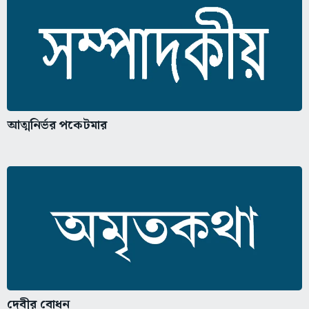
আত্মনির্ভর পকেটমার
দেবীর বোধন