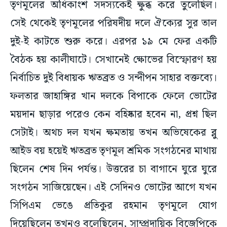
সেই থেকেই তৃণমূলের পরিষদীয় দলে ঐক্যের সুর তাল
দুই-ই কাটতে শুরু করে। এরপর ১৯ মে ফের একটি
বৈঠক হয় কালীঘাটে। সেখানেই ক্ষোভের বিস্ফোরণ হয়
নির্বাচিত দুই বিধায়ক ঋতব্রত ও সন্দীপন সাহার বক্তব্যে।
ফলতার জাহাঙ্গির খান দলকে বিপাকে ফেলে ভোটের
ময়দান ছাড়ার পরেও কেন বহিষ্কার হবেন না, প্রশ্ন ছিল
সেটাই। অথচ দল যখন ক্ষমতায় তখন অভিষেকের ব্লু
আইড বয় হয়েই ঋতব্রত তৃণমূল শ্রমিক সংগঠনের মাথায়
ছিলেন শেষ দিন পর্যন্ত। উত্তরের চা বাগানে ঘুরে ঘুরে
সংগঠন সাজিয়েছেন। এই সেদিনও ভোটের আগে যখন
সিপিএম ভেঙে প্রতিকুর রহমান তৃণমূলে যোগ
দিয়েছিলেন তখনও বলেছিলেন, সাম্প্রদায়িক বিজেপিকে
রুখতে পারেন একমাত্র মমতাই। এমনও বলেছেন,