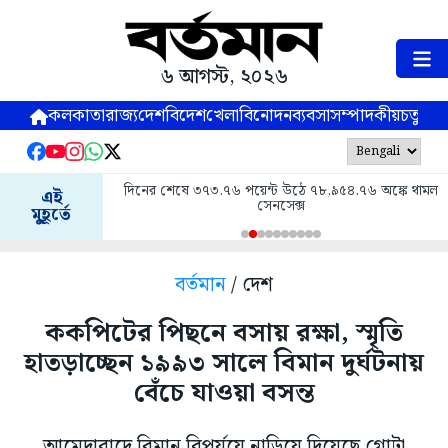
৬ আগস্ট, ২০২৬
কলকাতা
রাজ্য
দেশ
বিদেশ
খেলা
বিনোদন
ব্যবসা
সম্পাদকীয়
চতুষ্পর্ণ
দিনের শেষে ৩৭৩.৭৬ পয়েন্ট উঠে ৭৮,৯৫৪.৭৬ অঙ্কে থামল
এই
সেনসেক্স
মুহূর্তে
বর্তমান
/ দেশ
ককপিটের পিছনে বসায় রক্ষা, স্মৃতি
হাতড়াচ্ছেন ১৯৯৩ সালে বিমান দুর্ঘটনায়
বেঁচে যাওয়া বসন্ত
আমেদাবাদে বিমান বিপর্যয়ে নাড়িয়ে দিয়েছে গোটা