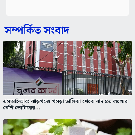
সম্পর্কিত সংবাদ
এসআইআর: ঝাড়খণ্ডে খসড়া তালিকা থেকে বাদ ৪৩ লক্ষের
বেশি ভোটারের...