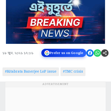
১৮ জুন, ২০২৬ ১৭:০৬
Prefer us on Google
#Ritabrata Banerjee LoP issue
#TMC crisis
ADVERTISEMENT