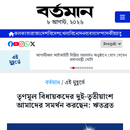
৮ আগস্ট, ২০২৬
কলকাতা
রাজ্য
দেশ
বিদেশ
খেলা
বিনোদন
ব্যবসা
সম্পাদকীয়
চতুষ্পর্ণ
আগামীকাল আইআইটি দিল্লির সমাবর্তন অনুষ্ঠানে যোগ দেবেন
এই
প্রধানমন্ত্রী মোদি
মুহূর্তে
বর্তমান
/ এই মুহূর্তে
তৃণমূল বিধায়কদের দুই-তৃতীয়াংশ
আমাদের সমর্থন করছেন: ঋতব্রত