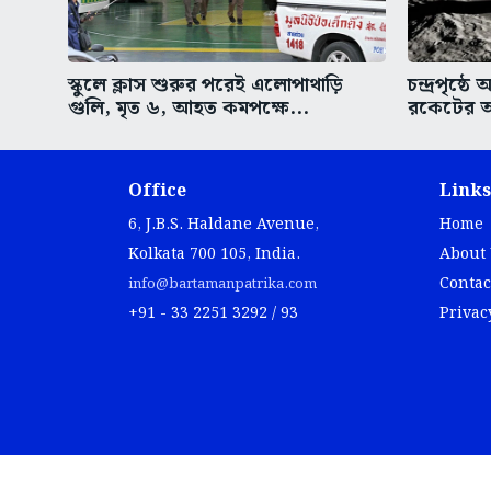
স্কুলে ক্লাস শুরুর পরেই এলোপাথাড়ি
চন্দ্রপৃষ্
গুলি, মৃত ৬, আহত কমপক্ষে...
রকেটের অ
Office
Links
6, J.B.S. Haldane Avenue,
Home
Kolkata 700 105, India.
About
Contac
info@bartamanpatrika.com
+91 - 33 2251 3292 / 93
Privac