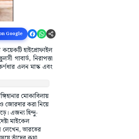
 on Google
েশ কয়েকটি হাইপ্রোফাইল
সী গাবার্ড, নিরাপত্তা
কর্ণধার এলন মাস্ক এবং
 জঙ্গিহানার মোকাবিলায়
রও জোরদার করা নিয়ে
। এজন্য হিন্দু-
েষ্টা মাইকেল
ি লেখেন, ভারতের
 বিষয়ে তাঁদের কথা