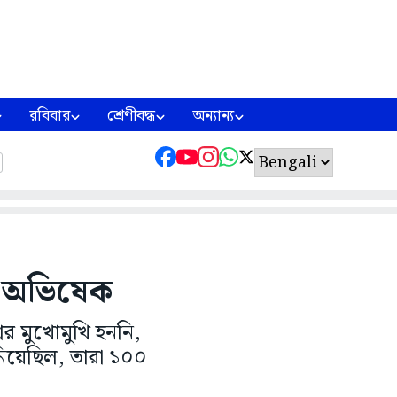
রবিবার
শ্রেণীবদ্ধ
অন্যান্য
: অভিষেক
র মুখোমুখি হননি,
িয়েছিল, তারা ১০০