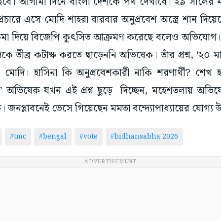
ুরু হবে। আগামী দিনে বাংলা দেশকে পথ দেখাবে। ২৯ সালের
রচারে এসে মোদি-শাহরা বারবার অনুপ্রবেশ অস্ত্রে শান দিয়ে
কমা দিয়ে বিজেপি কুৎসিত আক্রমণ করেছে বলেও অভিযোগ। প
 মোদিকে তীব্র কটাক্ষ করতে ছাড়েননি অভিষেক। তাঁর প্রশ্ন, ‘২
ন মোদি। হাসিনা কি অনুপ্রবেশকারী নাকি শরণার্থী? শেখ হ
ি?’ অভিষেক যখন এই প্রশ্ন ছুড়ে দিচ্ছেন, মহেশতলায় অভিষ
ত। জনপ্লাবনেই ভেসে গিয়েছেন মমতা বন্দ্যোপাধ্যায়ের যোগ্য উ
#tmc
#bengal
#vote
#bidhansabha 2026
ADVERTISEMENT