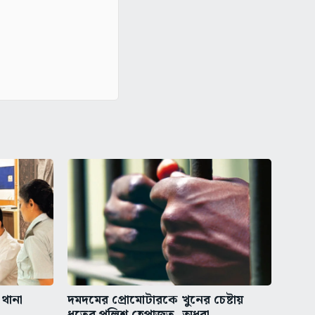
 থানা
দমদমের প্রোমোটারকে খুনের চেষ্টায়
ধৃতের পুলিশ হেপাজত, অধরা...