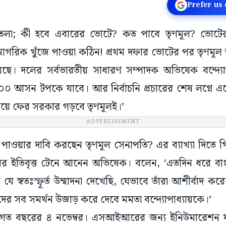
Prefer us
হেশতলা; কী হবে এবারের ভোটে? কত পাবে তৃণমূল? ভোটের 
নাগরিক খুঁজে পাওয়া কঠিন! প্রথম দফার ভোটের পর তৃণমূল
। দলের সর্বভারতীয় সাধারণ সম্পাদক অভিষেক বন্দ্যোপ
 ২০০ আসন টপকে যাবে। আর নির্বাচনি প্রচারের শেষ লগ্নে এ
য়ে ফের সরকার গড়বে তৃণমূলই।’
ADVERTISEMENT
ওয়ার দাবি করছেন তৃণমূল সেনাপতি? এর ব্যাখ্যা দিতে গ
ের ইতিবৃত্ত টেনে আনেন অভিষেক। বলেন, ‘এতদিন ধরে বাংলার 
র যে স্বতঃস্ফূর্ত উন্মাদনা দেখেছি, যেভাবে তাঁরা আশীর্বাদ ক
াদের সব সমর্থন উজাড় করে দেবে মমতা বন্দ্যোপাধ্যায়কে।’
িল গত বছরের ৪ নভেম্বর। এসআইআরের জন্য ইনিউমারেশন ফর