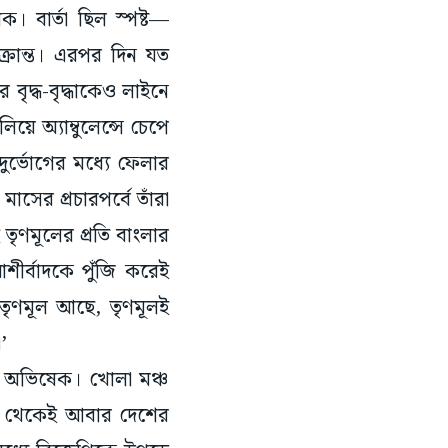
 বার্তা ছিল স্পষ্ট—
রান্ত। এরপর দিন যত
বৃদ্ধ-বৃদ্ধাকেও লাইনে
ে অ্যাম্বুলেন্সে চেপে
র্ভোগের মধ্যে ফেলার
সের প্রচারপর্বে তাঁরা
 তৃণমূলের প্রতি বাংলার
শীর্বাদকে পুঁজি করেই
 ‘তৃণমূল আছে, তৃণমূলই
’
নি অভিষেক। খোলা মঞ্চ
লা থেকেই আবার দেশের