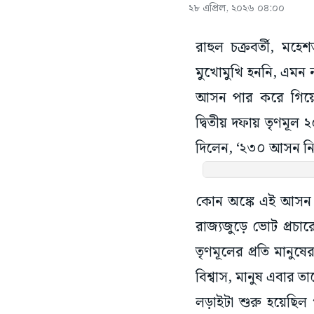
২৮ এপ্রিল, ২০২৬ ০৪:০০
রাহুল চক্রবর্তী, ম
মুখোমুখি হননি, এমন 
আসন পার করে গিয়েছে
দ্বিতীয় দফায় তৃণমূল
দিলেন, ‘২৩০ আসন নি
কোন অঙ্কে এই আসন পা
রাজ্যজুড়ে ভোট প্রচার
তৃণমূলের প্রতি মানুষে
বিশ্বাস, মানুষ এবার ত
লড়াইটা শুরু হয়েছ