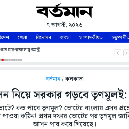
৭ আগস্ট, ২০২৬
িদেশ
খেলা
বিনোদন
ব্যবসা
সম্পাদকীয়
চতুষ্পর্ণী
তে হাসপাতালে মুখ্যমন্ত্রী
বর্তমান
/ কলকাতা
 নিয়ে সরকার গড়বে তৃণমূলই
োটে? কত পাবে তৃণমূল? ভোটের বাংলায় এসব প্রশ্নে
ে পাওয়া কঠিন! প্রথম দফার ভোটের পর তৃণমূল জান
আসন পার করে গিয়েছে।