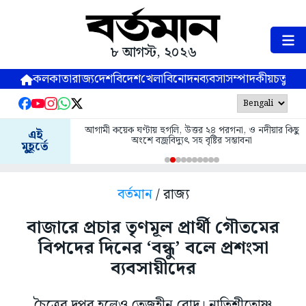
৮ আগস্ট, ২০২৬
কলকাতা
রাজ্য
দেশ
বিদেশ
খেলা
বিনোদন
ব্যবসা
সম্পাদকীয়
চতুষ্পর্ণ
আগামী কয়েক ঘণ্টায় হুগলি, উত্তর ২৪ পরগনা, ও নদীয়ার কিছু
এই
অংশে বজ্রবিদ্যুৎ সহ বৃষ্টির সম্ভাবনা
মুহূর্তে
বর্তমান
/ রাজ্য
বাজারে প্রচার তৃণমূল প্রার্থী গৌতমের
বিপদের দিনের ‘বন্ধু’ বলে প্রশংসা
ব্যবসায়ীদের
চৈত্রের দুপুর হলেও তেজহীন রোদ। নাতিশীতোষ্ণ