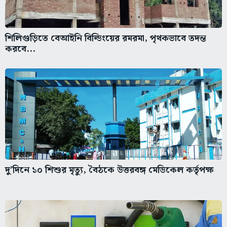
শিলিগুড়িতে বেআইনি বিল্ডিংয়ের রমরমা, পৃথকভাবে তদন্ত
করবে...
দু’দিনে ১০ শিশুর মৃত্যু, বৈঠকে উত্তরবঙ্গ মেডিকেল কর্তৃপক্ষ