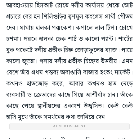
আবহাওয়ায় হিলকার্ট রোডে দলীয় কার্যালয় থেকে ভোট
প্রচারে বের হন শিলিগুড়ির তৃণমূল কংগ্রেস প্রার্থী গৌতম
দেব। মাথায় হালকা পক্ককেশ। কপালে লাল টিপ। চোখে
চশমা। পরনে হালকা চেক শার্ট ও কালো প্যান্ট। শার্টের
বুক পকেটে দলীয় প্রতীক চিহ্ন জোড়াফুলের ব্যাজ। পায়ে
কালো জুতো। গলায় দলীয় প্রতীক চিহ্নের উত্তরীয়। এমন
বেশে তাঁর প্রথম গন্তব্য অবাঙালি বাজার হংকং মার্কেট।
কখনও হাতজোড় করে, আবার কখনও হাত নেড়ে
ব্যবসায়ী ও ক্রেতাদের কাছে গিয়ে আশীর্বাদ চান। তাঁকে
কাছে পেয়ে স্থানীয়দের একাংশ উচ্ছ্বসিত। কেউ কেউ
হাসি মুখে তাঁকে সমর্থনের কথা জানিয়ে দেন।
ADVERTISEMENT