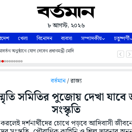
৮ আগস্ট, ২০২৬
িদেশ
খেলা
বিনোদন
ব্যবসা
সম্পাদকীয়
চতুষ্পর্ণী
্তন অনুষ্ঠানে যোগ দেবেন প্রধানমন্ত্রী মোদি
বর্তমান
/ রাজ্য
স্মৃতি সমিতির পুজোয় দেখা যাব
সংস্কৃতি
রবেশ করলেই দর্শনার্থীদের চোখে পড়বে আদিবাসী জীবন
ের সংস্কৃতি, পৌরাণিক কাহিনি ও শিল্প ভাবনার অনন্