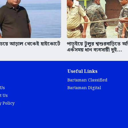
চেয়ে আড়াল থেকেই হাইকোর্টে
পাড়ুইয়ে টুলুর শ্বশুরবাড়িতে অ
একসময় ধান ব্যবসায়ী দুই...
Useful Links
Bartaman Classified
 Us
Bartaman Digital
t Us
y Policy