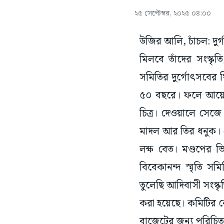
২৫ সেপ্টেম্বর, ২০২৫ ০৪:০০
উজির আলি, চাঁচল: দুর
মিলবে তাঁদের সংস্কৃত
সমিতির দুর্গোৎসবের থ
৫০ বছরে। ফলে আয়োজ
চিত্র। দেওয়ালে সেজে 
মাদল আর তির ধনুক। প
লক্ষ বেত। মণ্ডপের
বিবেকানন্দ স্মৃতি স
তুলেছি আদিবাসী সংস্ক
করা হয়েছে। কমিটির কো
বাজেটের জন্য পরিচিত।