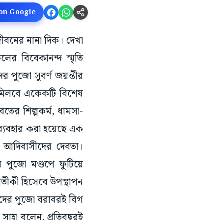
 on Google
জীবনের নানা দিক। দেখা
লের বিবেকানন্দ স্মৃতি
র পুজো সুবর্ণ জয়ন্তীর
মিলবে একেকটি বিশেষ
তের শিল্পকর্ম, ধামসা-
ব্যবহার করা হয়েছে এক
 আদিবাসীদের দেবতা।
র পুজো মণ্ডপে ফুটিয়ে
রতীকী হিসেবে উপস্থাপন
মাদের পুজো বরাবরই বিগ
 সাহা বলেন, প্রতিবছরই