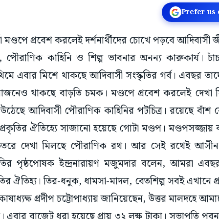
Prefer us
্গা মণ্ডপে প্রবেশ করলেই দর্শনার্থীদের চোখে পড়বে আদিবাসী 
ি, পৌরাণিক কাহিনি ও শিল্প ভাবনার অনন্য কারুকার্য। চাঁচ
িমে এবার মিশে থাকছে আদিবাসী সংস্কৃতির গর্ব। এবছর তাদে
নেও থাকছে বাড়তি চমক। মণ্ডপে প্রবেশ করলেই দেখা 
উঠেছে আদিবাসী পৌরাণিক কাহিনির পটচিত্র। রয়েছে বাঁশ বে
্রকৃতির ঐতিহ্যে সাজানো হয়েছে গোটা মণ্ডপ। মণ্ডপসজ্জায় 
 ভিতরে দেখা মিলছে পৌরাণিক রথ। আর সেই রথেই আসীন
মিতির পৃষ্ঠপোষক ইন্দ্রনারায়ণ মজুমদার বলেন, আমরা এবছ
ৃতির ঐতিহ্য। তির-ধনুক, ধামসা-মাদল, বেতশিল্প সবই এখানে প্
ষাধ্যক্ষ প্রদীপ চট্টোপাধ্যায় জানিয়েছেন, উত্তর মালদহে আ
 এবার বাজেট ধরা হয়েছে প্রায় ৩২ লক্ষ টাকা। সভাপতি পবন