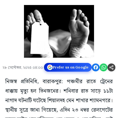
২৮ সেপ্টেম্বর, ২০২৫ ০৪:০০
Prefer us on Google
নিজস্ব প্রতিনিধি, বারাকপুর: পঞ্চমীর রাতে ট্রেনের
ধাক্কায় মৃত্যু হল তিনজনের। শনিবার রাত সাড়ে ১১টা
নাগাদ ঘটনাটি ঘটেছে শিয়ালদহ মেন শাখার শ্যামনগরে।
স্থানীয় সূত্রে জানা গিয়েছে, এদিন ২৩ নম্বর রেলগেটের