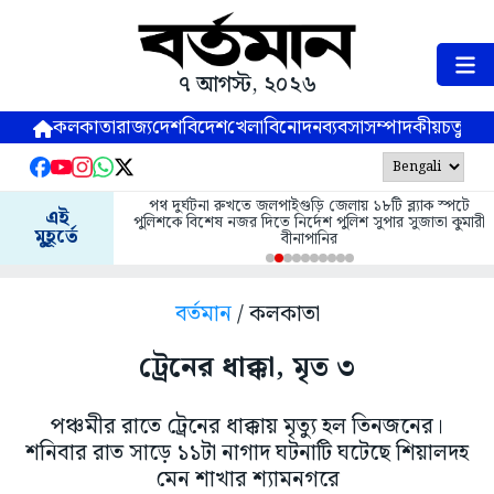
৭ আগস্ট, ২০২৬
কলকাতা
রাজ্য
দেশ
বিদেশ
খেলা
বিনোদন
ব্যবসা
সম্পাদকীয়
চতুষ্পর্ণ
পথ দুর্ঘটনা রুখতে জলপাইগুড়ি জেলায় ১৮টি ব্ল্যাক স্পটে
এই
পুলিশকে বিশেষ নজর দিতে নির্দেশ পুলিশ সুপার সুজাতা কুমারী
মুহূর্তে
বীনাপানির
বর্তমান
/ কলকাতা
ট্রেনের ধাক্কা, মৃত ৩
পঞ্চমীর রাতে ট্রেনের ধাক্কায় মৃত্যু হল তিনজনের।
শনিবার রাত সাড়ে ১১টা নাগাদ ঘটনাটি ঘটেছে শিয়ালদহ
মেন শাখার শ্যামনগরে