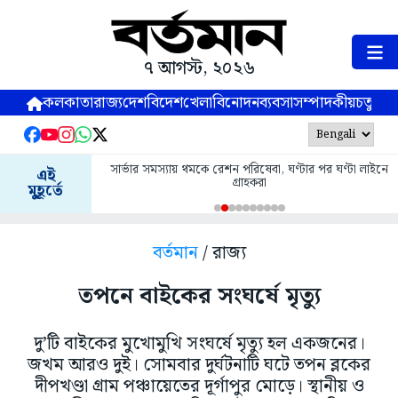
৭ আগস্ট, ২০২৬
কলকাতা
রাজ্য
দেশ
বিদেশ
খেলা
বিনোদন
ব্যবসা
সম্পাদকীয়
চতুষ্পর্ণ
সার্ভার সমস্যায় থমকে রেশন পরিষেবা, ঘণ্টার পর ঘণ্টা লাইনে
এই
গ্রাহকরা
মুহূর্তে
বর্তমান
/ রাজ্য
তপনে বাইকের সংঘর্ষে মৃত্যু
দু’টি বাইকের মুখোমুখি সংঘর্ষে মৃত্যু হল একজনের।
জখম আরও দুই। সোমবার দুর্ঘটনাটি ঘটে তপন ব্লকের
দীপখণ্ডা গ্রাম পঞ্চায়েতের দূর্গাপুর মোড়ে। স্থানীয় ও