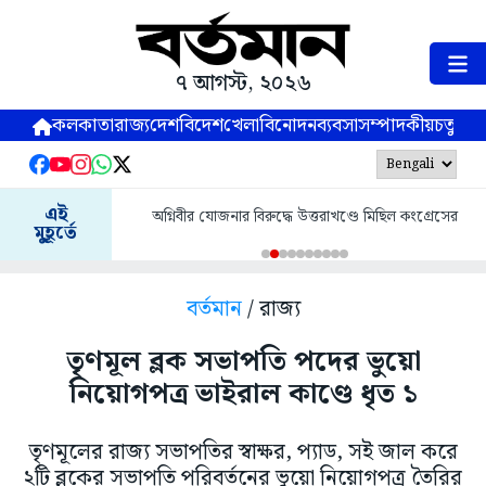
৭ আগস্ট, ২০২৬
কলকাতা
রাজ্য
দেশ
বিদেশ
খেলা
বিনোদন
ব্যবসা
সম্পাদকীয়
চতুষ্পর্ণ
এই
অগ্নিবীর যোজনার বিরুদ্ধে উত্তরাখণ্ডে মিছিল কংগ্রেসের
মুহূর্তে
বর্তমান
/ রাজ্য
তৃণমূল ব্লক সভাপতি পদের ভুয়ো
নিয়োগপত্র ভাইরাল কাণ্ডে ধৃত ১
তৃণমূলের রাজ্য সভাপতির স্বাক্ষর, প্যাড, সই জাল করে
২টি ব্লকের সভাপতি পরিবর্তনের ভুয়ো নিয়োগপত্র তৈরির