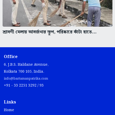
শ্রাবণী মেলায় আবর্জনার স্তূপ, পরিষ্কারে ঝাঁটা হাতে...
Office
6, J.B.S. Haldane Avenue,
Kolkata 700 105, India.
info@bartamanpatrika.com
+91 - 33 2251 3292 / 93
Links
Home