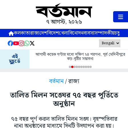
৭ আগস্ট, ২০২৬
কলকাতা
রাজ্য
দেশ
বিদেশ
খেলা
বিনোদন
ব্যবসা
সম্পাদকীয়
চতুষ্পর্ণ
আগামী কয়েক ঘণ্টার মধ্যে দক্ষিণ ২৪ পরগনা, পূর্ব মেদিনীপুরে
এই
ঝড়-বৃষ্টির সম্ভাবনা
মুহূর্তে
বর্তমান
/ রাজ্য
তালিত মিলন সঙ্ঘের ৭৫ বছর পূর্তিতে
অনুষ্ঠান
৭৫ বছর পূর্ণ করল তালিত মিলন সঙ্ঘ। বৃহস্পতিবার
নানা অনুষ্ঠানের মাধ্যমে দিনটি উদযাপন করা হয়।