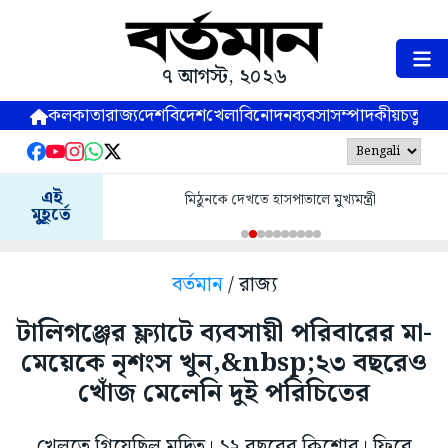
৭ আগস্ট, ২০২৬
কলকাতা
রাজ্য
দেশ
বিদেশ
খেলা
বিনোদন
ব্যবসা
সম্পাদকীয়
চতুষ্পর্ণ
এই
মিঠুনকে দেখতে হাসপাতালে মুখ্যমন্ত্রী
মুহূর্তে
বর্তমান
/ রাজ্য
টালিগঞ্জের ফ্ল্যাটে ব্যবসায়ী পরিবারের মা-
মেয়েকে নৃশংস খুন,&nbsp;২৩ বছরেও
খোঁজ মেলেনি দুই পরিচিতের
খেলতে গিয়েছিল মুদিত। ১২ বছরের কিশোর। ফিরে