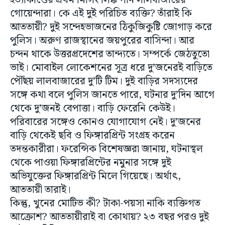
হত্যাকাণ্ডের প্রথম মিসিং লিঙ্ক পান লালবাজারের
গোয়েন্দারা। কে এই দুই পরিচিত ব্যক্তি? তাঁরাই কি
আততায়ী? দুই সন্দেহভাজনের ঠিকুজিকুষ্টি জোগাড় করে
পুলিস। অরুণ রাজস্থানের জয়পুরের বাসিন্দা। আর
চন্দন থাকে উত্তরপ্রদেশের তান্দ্যতে। সম্পর্কে জেঠতুতো
ভাই। মোবাইল লোকেশনের সূত্র ধরে দু’জনেরই বাড়িতে
পৌঁছয় লালবাজারের দু’টি টিম। দুই বাড়ির সদস্যদের
সঙ্গে কথা বলে পুলিস জানতে পারে, ঘটনার দু’দিন আগে
থেকে দু’জনই বেপাত্তা। বাড়ি ফেরেনি কেউই।
পরিবারের সঙ্গেও কোনও যোগাযোগ নেই। দু’জনের
বাড়ি থেকেই ছবি ও ফিঙ্গারপ্রিন্ট সংগ্রহ করেন
তদন্তকারীরা। ফরেন্সিক বিশেষজ্ঞরা জানায়, ঘটনাস্থল
থেকে পাওয়া ফিঙ্গারপ্রিন্টের নমুনার সঙ্গে দুই
অভিযুক্তের ফিঙ্গারপ্রিন্ট মিলে গিয়েছে। অর্থাৎ,
আততায়ী তারাই।
কিন্তু, খুনের মোটিভ কী? টাকা-পয়সা নাকি ব্যক্তিগত
আক্রোশ? আততায়ীরাই বা কোথায়? ২৩ বছর পরও দুই