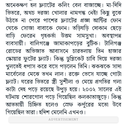
অনেকক্ষণ হল ফ্ল্যাটের কলিং বেল বাজাচ্ছে। মা-দিদি
ভিতরে, অথচ দরজা খোলার নামগন্ধ নেই! কিছু বুঝে
উঠতে না পেরে পাশের ফ্ল্যাটের প্রজ্ঞা আন্টির ফোন
থেকে সোজা বাবাকে ফোন। তড়িঘড়ি দোকান ছেড়ে
বাড়ি ফেরেন গৃহকর্তা উত্তম সামসুখা। অবস্থাপন্ন
ব্যবসায়ী। বালিগঞ্জে জামাকাপড়ের বুটিক। টালিগঞ্জ
রোডের অভিজাত আবাসনে চারতলায় তিন হাজার
স্কোয়ার ফুটের ফ্ল্যাট। কিন্তু ডুপ্লিকেট চাবি দিয়ে দরজা
খুলতেই ধপাস করে বসে পড়লেন তিনি। ঝকঝকে সাদা
মার্বেলের মেঝে তখন লাল। রক্তে ভেসে যাচ্ছে গোটা
ফ্ল্যাট। ঘরের ভিতরে স্ত্রী সুশীলা ও মেয়ে প্রগতির গলা
কাটা দেহ পড়ে রয়েছে উপুড় হয়ে। ২০০২ সালের এই
ঘটনায় শোরগোল পড়ে গিয়েছিল কলকাতাজুড়ে। কিন্তু
আততায়ী চিহ্নিত হলেও স্রেফ কর্পূরের মতো উবে
গিয়েছিল তারা। হদিশ মেলেনি এখনও।
ADVERTISEMENT