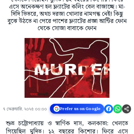
এসে অনেকক্ষণ হল ফ্ল্যাটের কলিং বেল বাজাচ্ছে। মা-
দিদি ভিতরে, অথচ দরজা খোলার নামগন্ধ নেই! কিছু
বুঝে উঠতে না পেরে পাশের ফ্ল্যাটের প্রজ্ঞা আন্টির ফোন
থেকে সোজা বাবাকে ফোন
৭ ফেব্রুয়ারি, ২০২৫ ০০:০০
Prefer us on Google
শুভ্র চট্টোপাধ্যায় ও স্বার্ণিক দাস, কলকাতা: খেলতে
গিয়েছিল মুদিত। ১২ বছরের কিশোর। ফিরে এসে