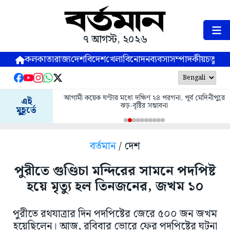
৭ আগস্ট, ২০২৬
কলকাতা
রাজ্য
দেশ
বিদেশ
খেলা
বিনোদন
ব্যবসা
সম্পাদকীয়
চতুষ্পর্ণ
আগামী কয়েক ঘণ্টার মধ্যে দক্ষিণ ২৪ পরগনা, পূর্ব মেদিনীপুরে
এই
ঝড়-বৃষ্টির সম্ভাবনা
মুহূর্তে
বর্তমান
/ দেশ
পুরীতে গুণ্ডিচা মন্দিরের সামনে পদপিষ্ট
হয়ে মৃত্যু হল তিনজনের, জখম ১০
পুরীতে রথযাত্রার দিন পদপিষ্টের জেরে ৫০০ জন জখম
হয়েছিলেন। আজ, রবিবার ভোরে ফের পদপিষ্টের ঘটনা