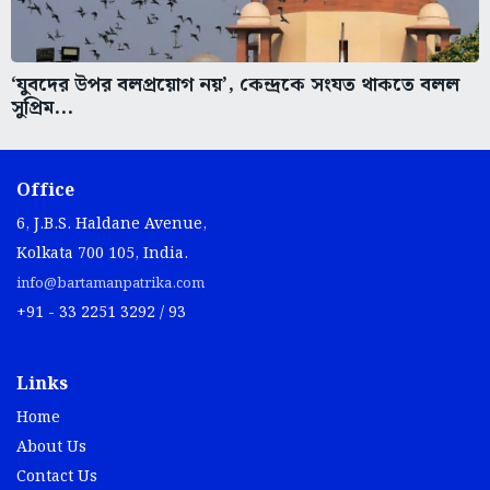
‘যুবদের উপর বলপ্রয়োগ নয়’, কেন্দ্রকে সংযত থাকতে বলল
সুপ্রিম...
Office
6, J.B.S. Haldane Avenue,
Kolkata 700 105, India.
info@bartamanpatrika.com
+91 - 33 2251 3292 / 93
Links
Home
About Us
Contact Us