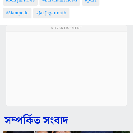
#bengal news
#bartaman news
#puri
#Stampede
#Jai Jagannath
ADVERTISEMENT
সম্পর্কিত সংবাদ