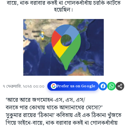
বায়ে, নাক বরাবার কতই না গোলকধাঁধাঁয় চরকি কাটতে
হয়েছিল।
৭ ফেব্রুয়ারি, ২০২৫ ০০:০০
Prefer us on Google
‘আরে আরে জগমোহন-এস, এস, এস/
বলতে পার কোথায় থাকে আদ্যানাথের মেসো?’
সুকুমার রায়ের ‘ঠিকানা’ কবিতায় এই এক ঠিকানা খুঁজতে
গিয়ে ডাইনে-বায়ে, নাক বরাবার কতই না গোলকধাঁধাঁয়