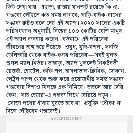
ভিউ দেখা যায়। এছাড়া, রাস্তায় যানজট রয়েছে কি না,
গন্তব্যে পৌঁছতে কত সময় লাগবে, গাড়ি-বাইক-বাসের
সম্ভাব্য রুটও বলে দেয় এই অ্যাপ। ২০২০ সালের একটি
পরিসংখ্যান অনুযায়ী, বিশ্বের ১০০ কোটির বেশি মানুষ
এই অ্যাপ ব্যবহার করেন। বর্তমানে এই পরিষেবা
জীবনের অঙ্গ হয়ে উঠেছে। ওষুধ, মুদি-মশলা, সবজি
ডেলিভারি থেকে বাইক-ক্যাব পরিষেবা—সবই মূলত
গুগল ম্যাপ নির্ভর। তাছাড়া, অ্যাপ খুললেই নিকটবর্তী
রেস্তরাঁ, হোটেল, কফি শপ, হাসপাতাল-ক্লিনিক, দোকান,
পেট্রল পাম্প থেকে শুরু করে প্রয়োজনীয় সমস্ত সম্ভাব্য
গন্তব্যের দিশাও মিলছে এক নিমিষে। তাহলে আর দেরি
কেন, ‘সার্চ হেয়ার’-এ গন্তব্য লিখে বেরিয়ে পড়ুন।
সোজা পথের ধাঁধায় ঘুরতে হবে না। প্রযুক্তি ‘ধোঁকা’ না
দিলে পৌঁছবেন গন্তব্যেই।
ADVERTISEMENT