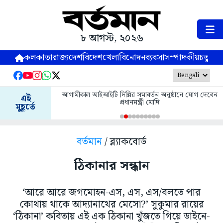
৮ আগস্ট, ২০২৬
কলকাতা
রাজ্য
দেশ
বিদেশ
খেলা
বিনোদন
ব্যবসা
সম্পাদকীয়
চতুষ্পর্ণ
আগামীকাল আইআইটি দিল্লির সমাবর্তন অনুষ্ঠানে যোগ দেবেন
এই
প্রধানমন্ত্রী মোদি
মুহূর্তে
বর্তমান
/ ব্ল্যাকবোর্ড
ঠিকানার সন্ধান
‘আরে আরে জগমোহন-এস, এস, এস/বলতে পার
কোথায় থাকে আদ্যানাথের মেসো?’ সুকুমার রায়ের
‘ঠিকানা’ কবিতায় এই এক ঠিকানা খুঁজতে গিয়ে ডাইনে-