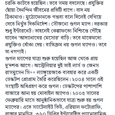
চরকি কাটতে হয়েছিল। তবে সময় বদলেছে। প্রযুক্তির
ছোঁয়া দৈনন্দিন জীবনের প্রতিটি ধাপে। বাদ নয়
ঠিকানাও। মুঠোফোনকে গন্তব্য বলে দিলেই দেখিয়ে
দেবে নিখুঁত দিকনির্দেশ। সৌজন্যে গুগল ম্যাপ। দরকার
শুধু ইন্টারনেট। তাহলেই কেল্লাফতে! নিশ্চিন্তে পৌঁছে
যাবেন ‘আদ্যানাথের মেসোর’ বাড়ি। তবে মাঝেমধ্যে
প্রযুক্তিও ধোঁকা দেয়। ব্যতিক্রম নয় গুগল ম্যাপও। তবে
তা নগণ্যই।
গুগল ম্যাপের যাত্রা শুরু হয়েছিল আজ থেকে প্রায়
দু’দশক আগে। অস্ট্রেলিয়ার দুই ভাই লার্স ও জেনস
রাসমুসেন সি++ ল্যাঙ্গুয়েজকে ব্যবহার করে একটি
ডেস্কটপ প্রোগ্রাম তৈরি করেছিলেন। ২০০৪ সালে ওই
সংস্থাটি অধিগ্রহণ করে গুগল। ডেস্কটপের পাশাপাশি
বাজারে আনা হয় মোবাইল অ্যাপও। ২০০৫ সালের
ফেব্রুয়ারি মাসে আনুষ্ঠানিকভাবে যাত্রা শুরু হয় গুগল
ম্যাপের। এতে স্যাটেলাইট ভিউ, এরিয়াল ফটোগ্রাফি,
রাস্তার মানচিত্র, ৩৬০ ডিগ্রির ইন্টারেক্টিভ প্যানোরামিক