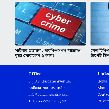
সাইবার প্রতারণা, পারকিনসনস আক্রান্ত
ফের চিকিৎস
বৃদ্ধা খোয়ালেন ৯ লক্ষ!
টার্গেট তিন
Office
Links
6, J.B.S. Haldane Avenue,
Home
Kolkata 700 105, India.
About
Contac
info@bartamanpatrika.com
+91 - 33 2251 3292 / 93
Privac