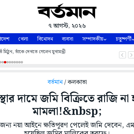
৭ আগস্ট, ২০২৬
িদেশ
খেলা
বিনোদন
ব্যবসা
সম্পাদকীয়
চতুষ্পর্ণী
ন, তাঁকে দেখতে গেলেন মুখ্যমন্ত্রী
বর্তমান
/ কলকাতা
্থার দামে জমি বিক্রিতে রাজি না 
মামলা!&nbsp;
ল্পের জন্য নয়া আইনে ক্ষতিপূরণ পেলেই জমি দেবেন, 
হয়েছিল জমির মালিকের তরফে।