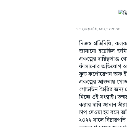
১৫ ফেব্রুয়ারি, ২০২৫ ০০:০০
নিজস্ব প্রতিনিধি, কল
জানানো হয়েছিল জমির
প্রকল্পের দায়িত্বপ্রা
ফাঁসানোর অভিযোগ ওঠে
ফুড কর্পোরেশন অফ ইন
প্রকল্পের আওতায় গোডা
গোডাউন তৈরির জন্য তে
নিচ্ছে ওই সংস্থাই। তন
করার দাবি জানান তাঁরা
চাপ দেওয়া হয় বলে 
২০২২ সালে বিচারপতি 