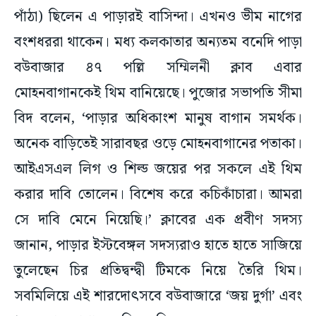
পাঁঠা) ছিলেন এ পাড়ারই বাসিন্দা। এখনও ভীম নাগের
বংশধররা থাকেন। মধ্য কলকাতার অন্যতম বনেদি পাড়া
বউবাজার ৪৭ পল্লি সম্মিলনী ক্লাব এবার
মোহনবাগানকেই থিম বানিয়েছে। পুজোর সভাপতি সীমা
বিদ বলেন, ‘পাড়ার অধিকাংশ মানুষ বাগান সমর্থক।
অনেক বাড়িতেই সারাবছর ওড়ে মোহনবাগানের পতাকা।
আইএসএল লিগ ও শিল্ড জয়ের পর সকলে এই থিম
করার দাবি তোলেন। বিশেষ করে কচিকাঁচারা। আমরা
সে দাবি মেনে নিয়েছি।’ ক্লাবের এক প্রবীণ সদস্য
জানান, পাড়ার ইস্টবেঙ্গল সদস্যরাও হাতে হাতে সাজিয়ে
তুলেছেন চির প্রতিদ্বন্দ্বী টিমকে নিয়ে তৈরি থিম।
সবমিলিয়ে এই শারদোৎসবে বউবাজারে ‘জয় দুর্গা’ এবং