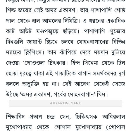
কিছুটা অতীত, কিছুটা বর্তমান। ১৯১১ সালের ঐতিহাসিক
শিল্ড জয়ের সেই অমর একাদশ। তার পাশাপাশি গোষ্ঠ
পাল থেকে হাল আমলের দিমিত্রি। এ ধরনের একাধিক
কাট আউট মণ্ডপজুড়ে ছড়িয়ে। পাশাপাশি পুজোর
দিনগুলি জায়ান্ট স্ক্রিনে চলবে মোহনবাগানের বিভিন্ন
ম্যাচের ক্লিপিংস। কান কাঁপিয়ে দেবে ময়দান দুলিয়ে
দেওয়া ‘গোওওল’ চিৎকার। হিন্দ সিনেমা থেকে ঢিল
ছোড়া দূরত্বে থাকা এই পাড়াটিকে বাগান সমর্থকদের দূর্গ
বললে অত্যুক্তি হয় না। সেই আবেগ থেকেই সেজে
উঠছে ‘অমর একাদশ, গর্বের মোহনবাগান’ থিম।
ADVERTISEMENT
শিক্ষাবিদ প্রতাপ চন্দ্র সেন, চিকিৎসক আবিরলাল
মুখোপাধ্যায় থেকে গোপাল মুখোপাধ্যায় (গোপাল