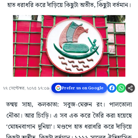
হাত ধরাধরি করে দাঁড়িয়ে কিছুটা অতীত, কিছুটা বর্তমান।
২৭ সেপ্টেম্বর, ২০২৫ ১৭:০৯
Prefer us on Google
তন্ময় সাহা, কলকাতা: সবুজ-মেরুন রং। পালতোলা
নৌকা। আর চিংড়ি। এ সব এক করে তৈরি করা হয়েছে
‘মোহনবাগান দুনিয়া’। মণ্ডপে হাত ধরাধরি করে দাঁড়িয়ে