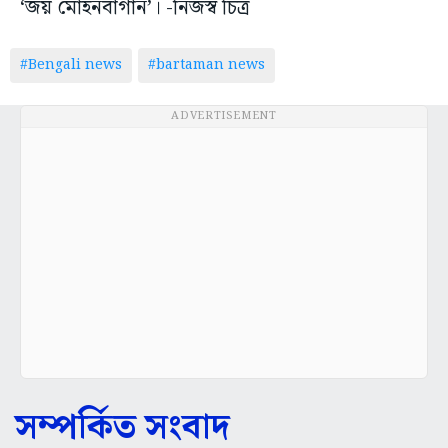
‘জয় মোহনবাগান’। -নিজস্ব চিত্র
#Bengali news
#bartaman news
ADVERTISEMENT
সম্পর্কিত সংবাদ