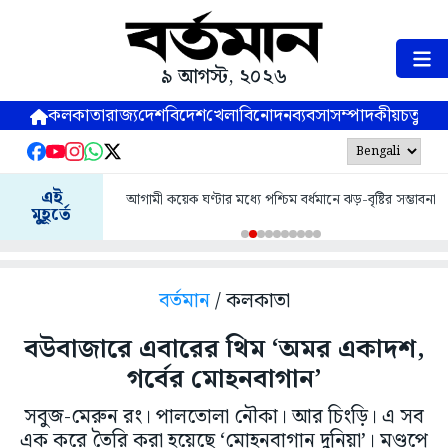
৯ আগস্ট, ২০২৬
কলকাতা
রাজ্য
দেশ
বিদেশ
খেলা
বিনোদন
ব্যবসা
সম্পাদকীয়
চতুষ্পর্ণ
এই
আগামী কয়েক ঘণ্টার মধ্যে পশ্চিম বর্ধমানে ঝড়-বৃষ্টির সম্ভাবনা
মুহূর্তে
বর্তমান
/ কলকাতা
বউবাজারে এবারের থিম ‘অমর একাদশ,
গর্বের মোহনবাগান’
সবুজ-মেরুন রং। পালতোলা নৌকা। আর চিংড়ি। এ সব
এক করে তৈরি করা হয়েছে ‘মোহনবাগান দুনিয়া’। মণ্ডপে