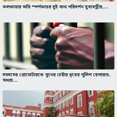
কলকাতার অতি স্পর্শকাতর দুই থানা পরিদর্শন মুখ্যমন্ত্রীর,...
দমদমের প্রোমোটারকে খুনের চেষ্টায় ধৃতের পুলিশ হেপাজত,
অধরা...