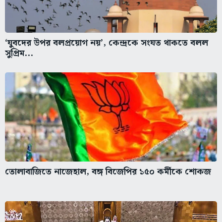
‘যুবদের উপর বলপ্রয়োগ নয়’, কেন্দ্রকে সংযত থাকতে বলল
সুপ্রিম...
তোলাবাজিতে নাজেহাল, বঙ্গ বিজেপির ১৫০ কর্মীকে শোকজ