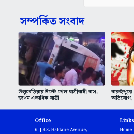
সম্পর্কিত সংবাদ
উলুবেড়িয়ায় উল্টে গেল যাত্রীবাহী বাস,
বারুইপুরে
জখম একাধিক যাত্রী
অভিযোগ,
Office
Links
6, J.B.S. Haldane Avenue,
Home