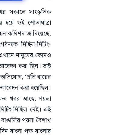
ের সকালে সাংস্কৃতিক
 হয়ে ওই শোভাযাত্রা
্বাচন কমিশন জানিয়েছে,
গঠনকে মিছিল-মিটিং-
 এখানে মানুষের কোনও
 আবেদন করা ছিল। তাই
 অভিযোগ, ‘প্রতি বারের
ে আবেদন করা হয়েছিল।
মারফত খবর আছে, পয়লা
িটিং-মিছিল নেই। এই
ত। বাঙালির পয়লা বৈশাখ
 দিন বাংলা পক্ষ বাংলার