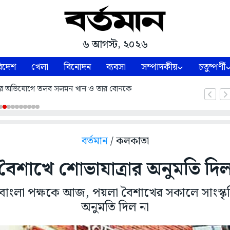
৬ আগস্ট, ২০২৬
িদেশ
খেলা
বিনোদন
ব্যবসা
সম্পাদকীয়
চতুষ্পর্ণী
তারণার অভিযোগে তলব সলমন খান ও তার বোনকে
বর্তমান
/ কলকাতা
শাখে শোভাযাত্রার অনুমতি দি
 বাংলা পক্ষকে আজ, পয়লা বৈশাখের সকালে সাংস্কৃত
অনুমতি দিল না