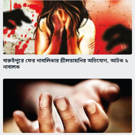
বারুইপুরে ফের নাবালিকার শ্লীলতাহানির অভিযোগ, আটক ২
নাবালক