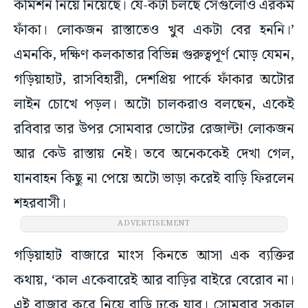
কমিশন নিয়ে নিয়েছে। যে-কটা চলছে সেগুলোও এরকম
ফাঁকা। লোকজন রাস্তাতেও খুব একটা বের হননি।’
এমনকি, দক্ষিণ কলকাতার বিভিন্ন গুরুত্বপূর্ণ মোড় যেমন,
গড়িয়াহাট, রাসবিহারী, দেশপ্রিয় পার্কে ফাঁকার অটোর
লাইন চোখে পড়ল। অটো চালকরাও বলছেন, একেই
রবিবার তার উপর সোমবার ভোটের রেজাল্ট! লোকজন
আর কেউ রাস্তায় নেই। তবে অনেককেই দেখা গেল,
যানবাহন কিছু না পেয়ে অটো ভাড়া করেই বাড়ি ফিরলেন
শহরবাসী।
ADVERTISEMENT
গড়িয়াহাট বাজারে মাংস কিনতে আসা এক ব্যক্তির
কথায়, ‘কাল একেবারেই আর বাড়ির বাইরে বেরোব না।
এই বাজার করে নিয়ে বাড়ি ঢুকে যাব। সোমবার সকাল