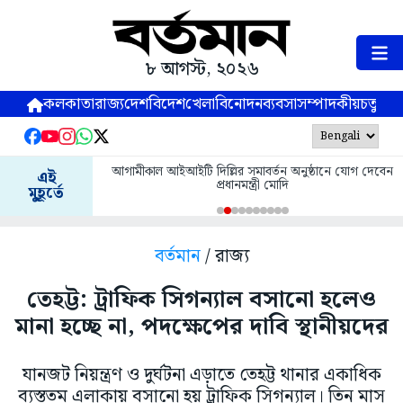
৮ আগস্ট, ২০২৬
কলকাতা
রাজ্য
দেশ
বিদেশ
খেলা
বিনোদন
ব্যবসা
সম্পাদকীয়
চতুষ্পর্ণ
আগামীকাল আইআইটি দিল্লির সমাবর্তন অনুষ্ঠানে যোগ দেবেন
এই
প্রধানমন্ত্রী মোদি
মুহূর্তে
বর্তমান
/ রাজ্য
তেহট্ট: ট্রাফিক সিগন্যাল বসানো হলেও
মানা হচ্ছে না, পদক্ষেপের দাবি স্থানীয়দের
যানজট নিয়ন্ত্রণ ও দুর্ঘটনা এড়াতে তেহট্ট থানার একাধিক
ব্যস্ততম এলাকায় বসানো হয় ট্রাফিক সিগন্যাল। তিন মাস