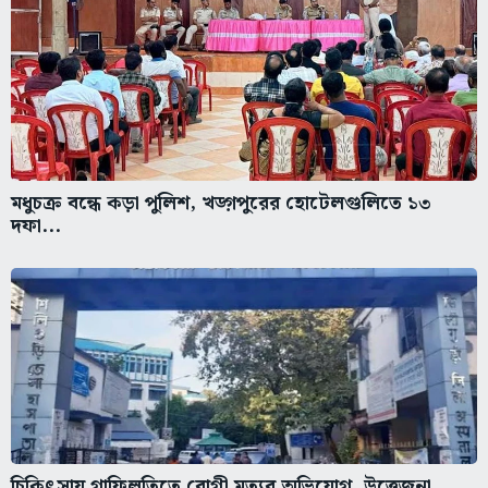
মধুচক্র বন্ধে কড়া পুলিশ, খড়্গপুরের হোটেলগুলিতে ১৩
দফা...
চিকিৎসায় গাফিলতিতে রোগী মৃত্যুর অভিযোগ, উত্তেজনা
শিলিগুড়ি...