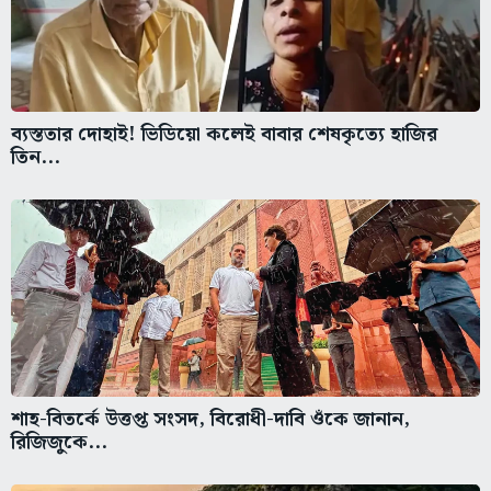
ব্যস্ততার দোহাই! ভিডিয়ো কলেই বাবার শেষকৃত্যে হাজির
তিন...
শাহ-বিতর্কে উত্তপ্ত সংসদ, বিরোধী-দাবি ওঁকে জানান,
রিজিজুকে...