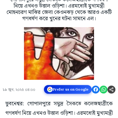
নিয়ে এখনও উত্তাল ওড়িশা। এরমধ্যেই মুখ্যমন্ত্রী
মোহনচরণ মাঝির জেলা কেওনঝড় থেকে আরও একটি
গণধর্ষণ করে খুনের ঘটনা সামনে এল।
১৯ জুন, ২০২৫ ০৪:০০
Prefer us on Google
ভুবনেশ্বর: গোপালপুরে সমুদ্র সৈকতে কলেজছাত্রীকে
গণধর্ষণ নিয়ে এখনও উত্তাল ওড়িশা। এরমধ্যেই মুখ্যমন্ত্রী