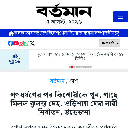
৭ আগস্ট, ২০২৬
কলকাতা
রাজ্য
দেশ
বিদেশ
খেলা
বিনোদন
ব্যবসা
সম্পাদকীয়
চতুষ্পর্ণ
ডুরান্ড কাপ: ইস্ট বেঙ্গল ১- সাউথ ইউনাইটেড এফসি ০ (১৮
এই
মিনিট)
মুহূর্তে
বর্তমান
/ দেশ
গণধর্ষণের পর কিশোরীকে খুন, গাছে
মিলল ঝুলন্ত দেহ, ওড়িশায় ফের নারী
নির্যাতন, উত্তেজনা
গোপালপুরে সমুদ্র সৈকতে কলেজছাত্রীকে গণধর্ষণ