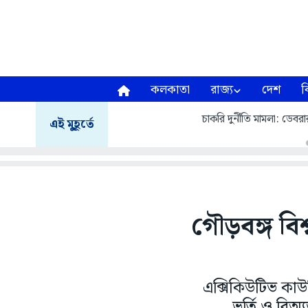
কলকাতা
রাজ্য
দেশ
ব
চাকরি দুর্নীতি মামলা: ডেবরার 
এই মুহূর্তে
গৌড়বঙ্গ বিশ
এক্সিকিউটিভ কাউন
ভর্তি ও রিঅ