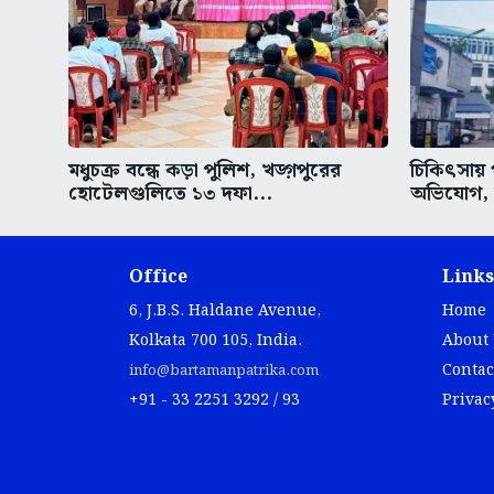
মধুচক্র বন্ধে কড়া পুলিশ, খড়্গপুরের
চিকিৎসায় 
হোটেলগুলিতে ১৩ দফা...
অভিযোগ, উ
Office
Links
6, J.B.S. Haldane Avenue,
Home
Kolkata 700 105, India.
About
Contac
info@bartamanpatrika.com
+91 - 33 2251 3292 / 93
Privac