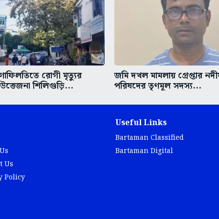
গাফিলতিতে রোগী মৃত্যুর
জমি দখল মামলায় গ্রেপ্তার নদ
ত্তেজনা শিলিগুড়ি...
পরিষদের তৃণমূল সদস্য...
Useful Links
Bartaman Classified
 Us
Bartaman Digital
t Us
y Policy