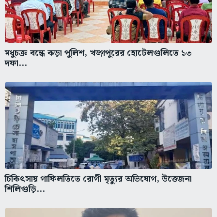
মধুচক্র বন্ধে কড়া পুলিশ, খড়্গপুরের হোটেলগুলিতে ১৩
দফা...
চিকিৎসায় গাফিলতিতে রোগী মৃত্যুর অভিযোগ, উত্তেজনা
শিলিগুড়ি...