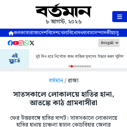
৮ আগস্ট, ২০২৬
কলকাতা
রাজ্য
দেশ
বিদেশ
খেলা
বিনোদন
ব্যবসা
সম্পাদকীয়
চতুষ্পর্ণ
এই
দুই দিন ধরে নিখোঁজ থাকা ব্যক্তির মৃতদেহ উদ্ধার করল পুলিশ
মুহূর্তে
বর্তমান
/ রাজ্য
সাতসকালে লোকালয়ে হাতির হানা,
আতঙ্কে কাঠ গ্রামবাসীরা
ফের উত্তরবঙ্গে হাতির দাপট। সাতসকালে লোকালয়ে
হাতির হানায় চাঞ্চল্য ছড়াল কোচবিহার জেলার