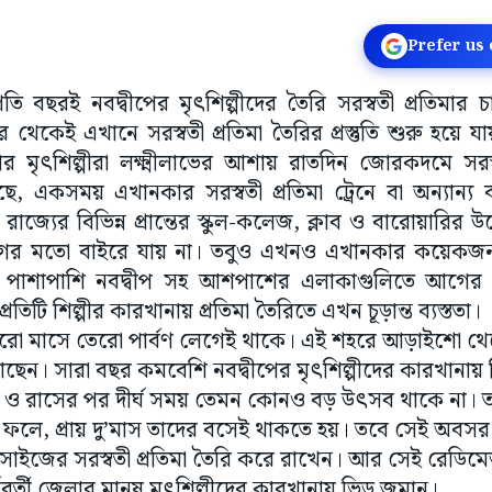
Prefer us
্রতি বছরই নবদ্বীপের মৃৎশিল্পীদের তৈরি সরস্বতী প্রতিমার চ
র থেকেই এখানে সরস্বতী প্রতিমা তৈরির প্রস্তুতি শুরু হয়ে 
পের মৃৎশিল্পীরা লক্ষ্মীলাভের আশায় রাতদিন জোরকদমে সরস্
, একসময় এখানকার সরস্বতী প্রতিমা ট্রেনে বা অন্যান্য
হ রাজ্যের বিভিন্ন প্রান্তের স্কুল-কলেজ, ক্লাব ও বারোয়ারির উদ
র মতো বাইরে যায় না। তবুও এখনও এখানকার কয়েকজন শি
ে। পাশাপাশি নবদ্বীপ সহ আশপাশের এলাকাগুলিতে আগের ত
িটি শিল্পীর কারখানায় প্রতিমা তৈরিতে এখন চূড়ান্ত ব্যস্ততা।
ে বারো মাসে তেরো পার্বণ লেগেই থাকে। এই শহরে আড়াইশো থ
 আছেন। সারা বছর কমবেশি নবদ্বীপের মৃৎশিল্পীদের কারখানায় বিভ
পুজো ও রাসের পর দীর্ঘ সময় তেমন কোনও বড় উৎসব থাকে না।
 ফলে, প্রায় দু’মাস তাদের বসেই থাকতে হয়। তবে সেই অবস
্ন সাইজের সরস্বতী প্রতিমা তৈরি করে রাখেন। আর সেই রেডিমেড 
্ববর্তী জেলার মানুষ মৃৎশিল্পীদের কারখানায় ভিড় জমান।