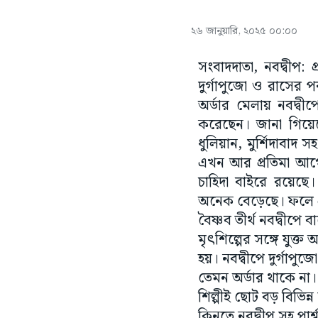
২৬ জানুয়ারি, ২০২৫ ০০:০০
সংবাদদাতা, নবদ্বীপ: প
দুর্গাপুজো ও রাসের প
অর্ডার মেলায় নবদ্বী
করেছেন। জানা গিয়েছে
ধুলিয়ান, মুর্শিদাবাদ স
এখন আর প্রতিমা আগে
চাহিদা বাইরে রয়েছ
অনেক বেড়েছে। ফলে প্রত
বৈষ্ণব তীর্থ নবদ্বীপ
মৃৎশিল্পের সঙ্গে যুক্ত
হয়। নবদ্বীপে দুর্গা
তেমন অর্ডার থাকে না।
শিল্পীই ছোট বড় বিভিন
কিনতে নবদ্বীপ সহ পার্শ