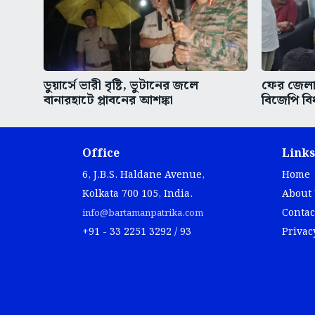
ডুয়ার্সে ভারী বৃষ্টি, ভুটানের জলে
ফের জেলা 
বানারহাটে প্লাবনের আশঙ্কা
বিজেপি বি
Office
Links
6, J.B.S. Haldane Avenue,
Home
Kolkata 700 105, India.
About
Contac
info@bartamanpatrika.com
+91 - 33 2251 3292 / 93
Privac