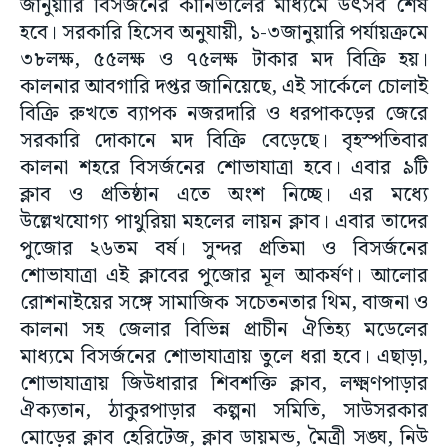
জানুয়ারি বিসর্জনের কার্নিভালের মাধ্যমে উৎসব শেষ
হবে। সরকারি হিসেব অনুযায়ী, ১-৩জানুয়ারি পর্যায়ক্রমে
৩৮লক্ষ, ৫৫লক্ষ ও ৭৫লক্ষ টাকার মদ বিক্রি হয়।
কালনার আবগারি দপ্তর জানিয়েছে, এই সার্কেলে চোলাই
বিক্রি রুখতে ব্যাপক নজরদারি ও ধরপাকড়ের জেরে
সরকারি দোকানে মদ বিক্রি বেড়েছে। বৃহস্পতিবার
কালনা শহরে বিসর্জনের শোভাযাত্রা হবে। এবার ৯টি
ক্লাব ও প্রতিষ্ঠান এতে অংশ নিচ্ছে। এর মধ্যে
উল্লেখযোগ্য পাথুরিয়া মহলের লায়ন ক্লাব। এবার তাদের
পুজোর ২৬তম বর্ষ। সুন্দর প্রতিমা ও বিসর্জনের
শোভাযাত্রা এই ক্লাবের পুজোর মূল আকর্ষণ। আলোর
রোশনাইয়ের সঙ্গে সামাজিক সচেতনতার থিম, বাজনা ও
কালনা সহ জেলার বিভিন্ন প্রাচীন ঐতিহ্য মডেলের
মাধ্যমে বিসর্জনের শোভাযাত্রায় তুলে ধরা হবে। এছাড়া,
শোভাযাত্রায় জিউধারার শিবশক্তি ক্লাব, লক্ষ্মণপাড়ার
ঐক্যতান, ঠাকুরপাড়ার কল্পনা সমিতি, সাউসরকার
মোড়ের ক্লাব হেরিটেজ, ক্লাব ডায়মন্ড, মৈত্রী সঙ্ঘ, নিউ