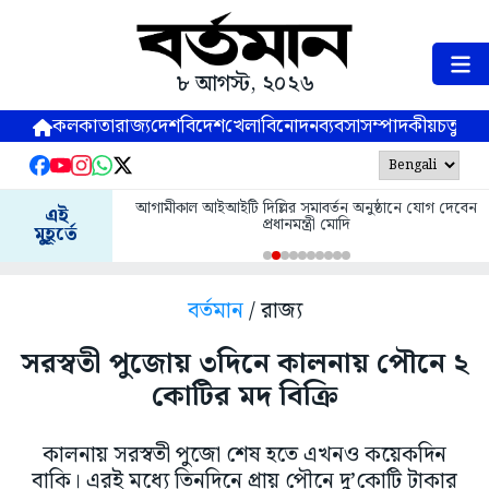
৮ আগস্ট, ২০২৬
কলকাতা
রাজ্য
দেশ
বিদেশ
খেলা
বিনোদন
ব্যবসা
সম্পাদকীয়
চতুষ্পর্ণ
আগামীকাল আইআইটি দিল্লির সমাবর্তন অনুষ্ঠানে যোগ দেবেন
এই
প্রধানমন্ত্রী মোদি
মুহূর্তে
বর্তমান
/ রাজ্য
সরস্বতী পুজোয় ৩দিনে কালনায় পৌনে ২
কোটির মদ বিক্রি
কালনায় সরস্বতী পুজো শেষ হতে এখনও কয়েকদিন
বাকি। এরই মধ্যে তিনদিনে প্রায় পৌনে দু’কোটি টাকার