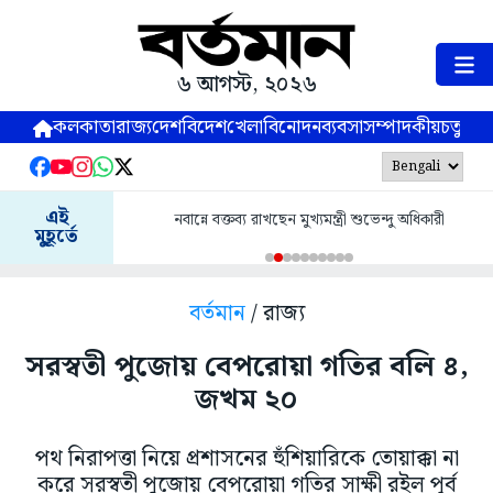
৬ আগস্ট, ২০২৬
কলকাতা
রাজ্য
দেশ
বিদেশ
খেলা
বিনোদন
ব্যবসা
সম্পাদকীয়
চতুষ্পর্ণ
এই
নবান্নে বক্তব্য রাখছেন মুখ্যমন্ত্রী শুভেন্দু অধিকারী
মুহূর্তে
বর্তমান
/ রাজ্য
সরস্বতী পুজোয় বেপরোয়া গতির বলি ৪,
জখম ২০
পথ নিরাপত্তা নিয়ে প্রশাসনের হুঁশিয়ারিকে তোয়াক্কা না
করে সরস্বতী পুজোয় বেপরোয়া গতির সাক্ষী রইল পূর্ব