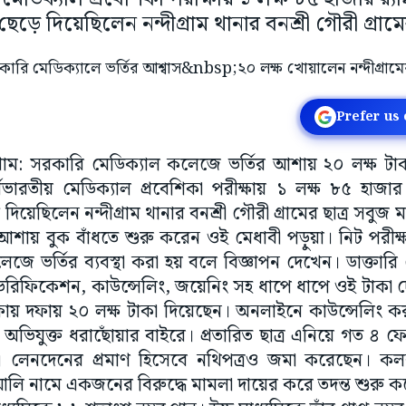
ে দিয়েছিলেন নন্দীগ্রাম থানার বনশ্রী গৌরী গ্রামের
Prefer us
্দীগ্রাম: সরকারি মেডিক্যাল কলেজে ভর্তির আশায় ২০ লক্ষ টাক
বভারতীয় মেডিক্যাল প্রবেশিকা পরীক্ষায় ১ লক্ষ ৮৫ হাজার র‌
েছিলেন নন্দীগ্রাম থানার বনশ্রী গৌরী গ্রামের ছাত্র সবুজ মণ্
শায় বুক বাঁধতে শুরু করেন ওই মেধাবী পড়ুয়া। নিট পরীক্ষ
েজে ভর্তির ব্যবস্থা করা হয় বলে বিজ্ঞাপন দেখেন। ডাক্তারি 
ভেরিফিকেশন, কাউন্সেলিং, জয়েনিং সহ ধাপে ধাপে ওই টাকা 
ফায় দফায় ২০ লক্ষ টাকা দিয়েছেন। অনলাইনে কাউন্সেলিং 
িযুক্ত ধরাছোঁয়ার বাইরে। প্রতারিত ছাত্র এনিয়ে গত ৪ ফেব্র
নদেনের প্রমাণ হিসেবে নথিপত্রও জমা করেছেন। কলক
লি নামে একজনের বিরুদ্ধে মামলা দায়ের করে তদন্ত শুরু ক