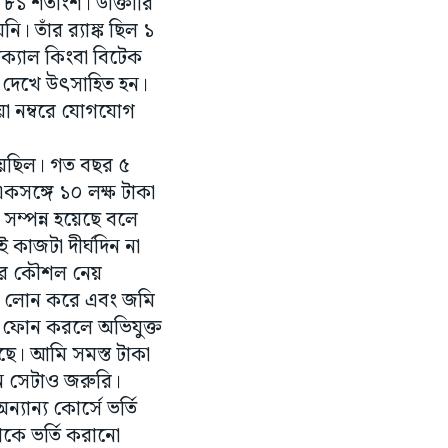
র ৮১ শতাংশ। ডাক্তারি
 তাঁর র‌্যাঙ্ক ছিল ১
ডিক্যাল কিংবা বিটেক
ন দেখে উৎসাহিত হন।
েওয়া নম্বরে যোগযোগ
হয়েছিল। গত বছর ৫
একসঙ্গে ১০ লক্ষ টাকা
সম্পন্ন হয়েছে বলে
কাজটা দীর্ঘদিন না
নোর কৌশল নেয়
্কে লোন করে এবং জমি
খন ফোন করলে অভিযুক্ত
ছে। আমি সমস্ত টাকা
েন সেটাও জরুরি।
ান্য কোর্সে ভর্তি
ঁকে ভর্তি করানো