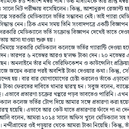
্যমিকে ৮৬ শতাংশ নম্বর পান। উচ্চ মাধ্যমিকে তাঁর প্রাপ্ত নম্ব
সালে নিট পরীক্ষায় বসেছিলেন। কিন্তু, আশানুরূপ রেজাল্ট হয়নি।
াঙ্কে সরকারি মেডিক্যালে ভর্তির সম্ভাবনা নেই। তাই প্যারা মে
দ্ধান্ত নেন। ঠিক এমন সময় তিনি সংবাদপত্রে একটি বিজ্ঞাপ
 সরকারি মেডিক্যালে ভর্তি সংক্রান্ত বিজ্ঞাপন দেখেই তাতে দ
ায় আসা যাওয়া শুরু হয়।
নিময়ে সরকারি মেডিক্যাল কলেজে ভর্তির গ্যারান্টি দেওয়া 
া দেন। তারপর ৬ নভেম্বর আরও ছ’লক্ষ টাকা দেন। ২০ নভেম্বর 
ন। অনলাইনে তাঁর নথি ভেরিফিকেশন ও কাউন্সেলিং প্রক্রিয়া 
ে জয়েন করার পরই অবশিষ্ট টাকা দেওয়ার কথা। কিন্তু, সেই 
ন্দেহ হয়। বার বার যোগাযোগের চেষ্টা করলেও তাঁকে এড়া
 টাকা ফেরতের দাবিতে থানার দ্বারস্থ হন। সবুজ বলেন, ব্যাঙ
ছি। এভাবে প্রতারণা চক্রের খপ্পরে পড়ব ভাবতেও পারিনি। এ
্যাল কলেজ ভর্তির টোপ দিয়ে আমার সঙ্গে প্রতারণা করা হয়ে
বারস্থ হয়েছি। এভাবে আর কেউ যাতে প্রতারণার ফাঁদে পা না দ
 আলি বলেন, আমরা ২০১৪ সালে অফিস খুলে মেডিক্যাল সহ অন্য
নন্দীগ্রামের ওই পড়ুয়ার থেকে আমরা টাকা নিয়েছি। কিন্তু, তা