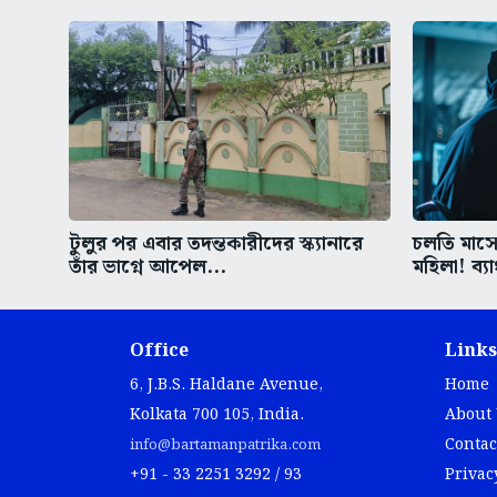
টুলুর পর এবার তদন্তকারীদের স্ক্যানারে
চলতি মাসেই
তাঁর ভাগ্নে আপেল...
মহিলা! ব্য
Office
Links
6, J.B.S. Haldane Avenue,
Home
Kolkata 700 105, India.
About
Contac
info@bartamanpatrika.com
+91 - 33 2251 3292 / 93
Privac