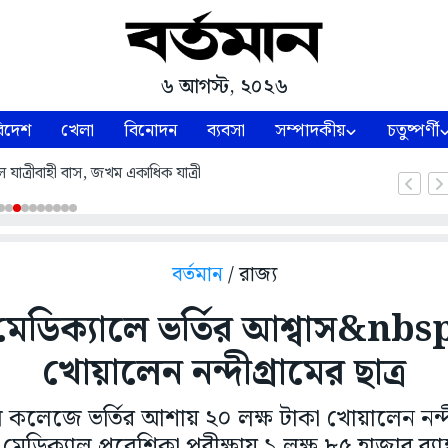
৬ আগস্ট, ২০২৬
িদেশ
খেলা
বিনোদন
ব্যবসা
সম্পাদকীয়
চতুষ্পর্ণী
 যাত্রীবাহী বাস, জখম একাধিক যাত্রী
বর্তমান
/ রাজ্য
েডিক্যালে ভর্তির আশ্বাস&nbs
খোয়ালেন নন্দীগ্রামের ছাত্র
 কলেজে ভর্তির আশায় ২০ লক্ষ টাকা খোয়ালেন নন্দ
 মেডিক্যাল প্রবেশিকা পরীক্ষায় ১ লক্ষ ৮৫ হাজার র‌্যা