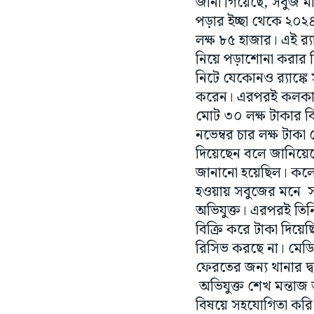
জানা গিয়েছে, সবুজ মাধ
পড়ার ইচ্ছা থেকে ২০২৪ 
লক্ষ ৮৫ হাজার। এই র‌্য
নিয়ে পড়াশোনা করার সি
নিটে যেকোনও র‌্যাঙ্কে
করেন। এরপরই কলকাত
মোট ৩০ লক্ষ টাকার বি
নভেম্বর চার লক্ষ টাক
দিয়েছেন বলে জানিয়েছে
জানানো হয়েছিল। কলেজ
হওয়ায় সবুজের মনে স
অভিযুক্ত। এরপরই তিনি
বিক্রি করে টাকা দিয়ে
রিসিভ করছে না। মেডিক
ফেরতের জন্য থানার দ্
অভিযুক্ত শেখ মন্তাজ
বিষয়ে সহযোগিতা করি। 