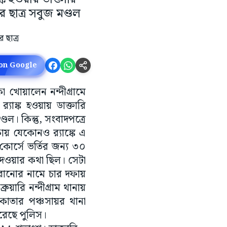
 ছাত্র সবুজ মণ্ডল
 on Google
া খোয়ালেন নন্দীগ্রামে
্যাঙ্ক হওয়ায় ডাক্তারি
ডল। কিন্তু, সংবাদপত্রে
ায় যেকোনও র‌্যাঙ্কে এ
কোর্সে ভর্তির জন্য ৩০
দেওয়ার কথা ছিল। সেটা
করানোর নামে চার দফায়
ুয়ারি নন্দীগ্রাম থানায়
াতার পঞ্চসায়র থানা
রেছে পুলিস।