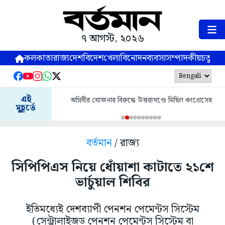
৭ আগস্ট, ২০২৬
কলকাতা
রাজ্য
দেশ
বিদেশ
খেলা
বিনোদন
ব্যবসা
সম্পাদকীয়
চতুষ্পর্ণ
এই
অগ্নিবীর যোজনার বিরুদ্ধে উত্তরাখণ্ডে মিছিল কংগ্রেসের
মুহূর্তে
বর্তমান
/ রাজ্য
সিপিপিএস নিয়ে ধোঁয়াশা কাটাতে ২১শে
ভার্চুয়াল শিবির
ইতিমধ্যেই দেশব্যাপী পেনশন পেমেন্টস সিস্টেম
(সেন্ট্রালাইজড পেনশন পেমেন্টস সিস্টেম বা