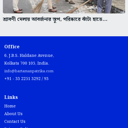
শ্রাবণী মেলায় আবর্জনার স্তূপ, পরিষ্কারে ঝাঁটা হাতে...
Office
6, J.B.S. Haldane Avenue,
Kolkata 700 105, India.
info@bartamanpatrika.com
+91 - 33 2251 3292 / 93
Links
Home
About Us
Contact Us