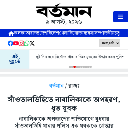
৯ আগস্ট, ২০২৬
কলকাতা
রাজ্য
দেশ
বিদেশ
খেলা
বিনোদন
ব্যবসা
সম্পাদকীয়
চতুষ্পর্ণ
এই
দুই দিন ধরে নিখোঁজ থাকা ব্যক্তির মৃতদেহ উদ্ধার করল পুলিশ
মুহূর্তে
বর্তমান
/ রাজ্য
সাঁওতালডিহিতে নাবালিকাকে অপহরণ,
ধৃত যুবক
নাবালিকাকে অপহরণের অভিযোগে বুধবার
সাঁওতালডিহি থানার পুলিস এক যুবককে গ্রেপ্তার