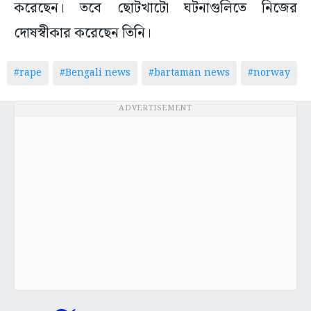
করেছেন। তবে ছোটখাটো ঘটনাগুলিতে নিজের
দোষস্বীকার করেছেন তিনি।
#rape
#Bengali news
#bartaman news
#norway
ADVERTISEMENT