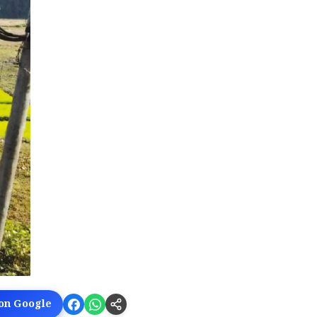
 on Google