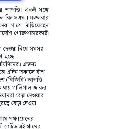
ির আপত্তি। একই সঙ্গে
দিল বিএসএফ। মঙ্গলবার
ের পাশে দাঁড়িয়েছেন
লাদেশি গোরুপাচারকারী
া দেওয়া নিয়ে সমস্যা
া হচ্ছে।
ীর্ঘদিনের। এজন্য
মতো এদিন সকালে বাঁশ
েশ (বিজিবি) আপত্তি
ভাষায় গালিগালাজ করা
জওয়ানরা বেড়া দেওয়ার
ত্বে বেড়া দেওয়া
রাম পঞ্চায়েতের
েষ্টিত এই গ্রামের