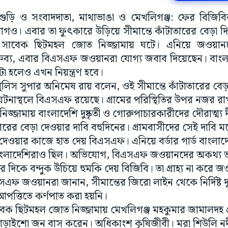
িলিগুড়ি ও সংবাদদাতা, মাথাভাঙা ও মেখলিগঞ্জ: ফের বিজিব
োগও। এবার তা ফুৎকারে উড়িয়ে সীমান্তে কাঁটাতারের বেড়া 
র সাবেক ছিটমহল জোত নিজ্জামায় ঘটে। এনিয়ে জওয়ানদ
বক্তব্য, এবার বিএসএফ জওয়ানরা যোগ্য জবাব দিয়েছেন। বাং
ুটা হলেও এখন নিয়ন্ত্রণ হবে।
ুলিস সুপার অনিমেষ রায় বলেন, ওই সীমান্তে কাঁটাতারের বেড়
টনাস্থলে বিএসএফ রয়েছে। গ্রামের পরিস্থিতির উপর নজর রাখ
্জামায় বাংলাদেশি দুষ্কৃতী ও গোরুপাচারকারীদের দৌরাত্ম্য দ
তারের বেড়া দেওয়ার দাবি বহুদিনের। গ্রামবাসীদের সেই দাবি 
 দেওয়ার কাজে হাত দেয় বিএসএফ। এনিয়ে বর্ডার গার্ড বাংলাদ
 বাংলাদেশিরাও ছিল। অভিযোগ, বিএসএফ জওয়ানদের অকথ্য 
িকে বন্দুক উঁচিয়ে হুমকি দেয় বিজিবি। তা গ্রাহ্য না করে 
 জওয়ানরা জানান, সীমান্তের জিরো লাইন থেকে নির্দিষ্ট দূর
আপত্তিতে কর্ণপাত করা হয়নি।
েক ছিটমহল জোত নিজ্জামায় মেখলিগঞ্জ মহকুমার জামালদহ গ্
আড়াইশো জন বাস করেন। অধিকাংশ কৃষিজীবী। মরা শিউলি নদী ব