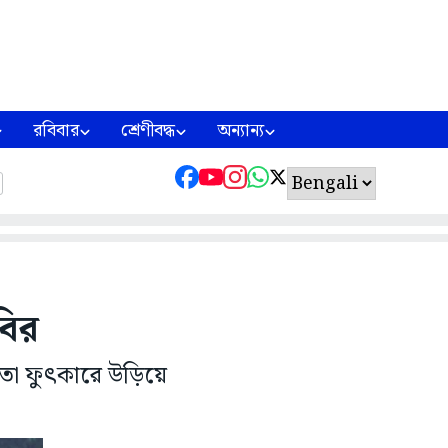
রবিবার
শ্রেণীবদ্ধ
অন্যান্য
বির
 তা ফুৎকারে উড়িয়ে