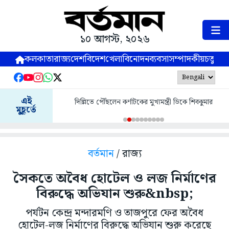
১০ আগস্ট, ২০২৬
কলকাতা
রাজ্য
দেশ
বিদেশ
খেলা
বিনোদন
ব্যবসা
সম্পাদকীয়
চতুষ্পর্ণ
এই
দিল্লিতে পৌঁছলেন কর্ণাটকের মুখ্যমন্ত্রী ডিকে শিবকুমার
মুহূর্তে
বর্তমান
/ রাজ্য
সৈকতে অবৈধ হোটেল ও লজ নির্মাণের
বিরুদ্ধে অভিযান শুরু&nbsp;
পর্যটন কেন্দ্র মন্দারমণি ও তাজপুরে ফের অবৈধ
হোটেল-লজ নির্মাণের বিরুদ্ধে অভিযান শুরু করেছে