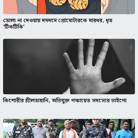
তোলা না দেওয়ায় দমদমে প্রোমোটারকে মারধর, ধৃত
‘টিকটিকি’
কিশোরীর শ্লীলতাহানি, অভিযুক্ত পঞ্চায়েত সদস্যের ভাইপো