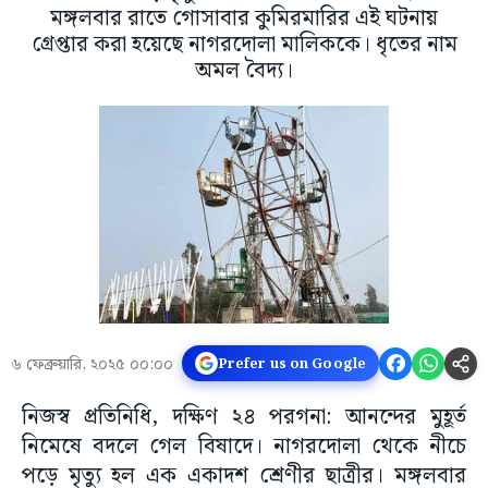
মঙ্গলবার রাতে গোসাবার কুমিরমারির এই ঘটনায়
গ্রেপ্তার করা হয়েছে নাগরদোলা মালিককে। ধৃতের নাম
অমল বৈদ্য।
৬ ফেব্রুয়ারি, ২০২৫ ০০:০০
Prefer us on Google
নিজস্ব প্রতিনিধি, দক্ষিণ ২৪ পরগনা: আনন্দের মুহূর্ত
নিমেষে বদলে গেল বিষাদে। নাগরদোলা থেকে নীচে
পড়ে মৃত্যু হল এক একাদশ শ্রেণীর ছাত্রীর। মঙ্গলবার