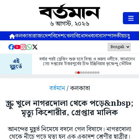
৬ আগস্ট, ২০২৬
কলকাতা
রাজ্য
দেশ
বিদেশ
খেলা
বিনোদন
ব্যবসা
সম্পাদকীয়
চতুষ্পর্ণ
বর্ষার পরই ড্রেজিং শুরু হবে তিস্তা ও করলা নদীতে, জানালেন
এই
সেচ দপ্তরের উত্তরপূর্বের চিফ ইঞ্জিনিয়ার কৃষ্ণেন্দু ভৌমিক
মুহূর্তে
বর্তমান
/ কলকাতা
স্ক্রু খুলে নাগরদোলা থেকে পড়ে&nbsp;
মৃত্যু কিশোরীর, গ্রেপ্তার মালিক
আনন্দের মুহূর্ত নিমেষে বদলে গেল বিষাদে। নাগরদোলা
থেকে নীচে পড়ে মৃত্যু হল এক একাদশ শ্রেণীর ছাত্রীর।