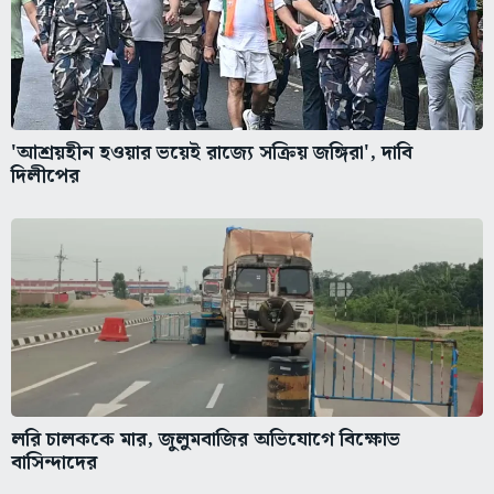
'আশ্রয়হীন হওয়ার ভয়েই রাজ্যে সক্রিয় জঙ্গিরা', দাবি
দিলীপের
লরি চালককে মার, জুলুমবাজির অভিযোগে বিক্ষোভ
বাসিন্দাদের