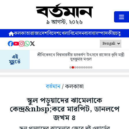
৯ আগস্ট, ২০২৬
কলকাতা
রাজ্য
দেশ
বিদেশ
খেলা
বিনোদন
ব্যবসা
সম্পাদকীয়
চতুষ্পর্ণ
শ্রীনিকেতনে বিশ্বভারতীর হলকর্ষণ উৎসবে রাজ্যের কৃষি মন্ত্রী
এই
দুধকুমার মণ্ডল
মুহূর্তে
বর্তমান
/ কলকাতা
স্কুল পড়ুয়াদের ঝামেলাকে
কেন্দ্র&nbsp;করে মারপিট, ডানলপে
জখম ৪
স্কুল পড়ুয়াদের ঝামেলার জেরে দুই ওয়ার্ডের