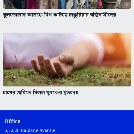
বুলডোজার আতঙ্কে দিন কাটছে ঢাকুরিয়ার বস্তিবাসীদের
চাষের জমিতে মিলল যুবকের মৃতদেহ
Office
6, J.B.S. Haldane Avenue,