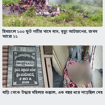
হিমাচলে ১০০ ফুট গভীর খাদে বাস, মৃত্যু আটজনের, জখম
আরো ১১
বাড়ি থেকে উদ্ধার মহিলার কঙ্কাল, এক বছর ধরে পড়েছিল দেহ