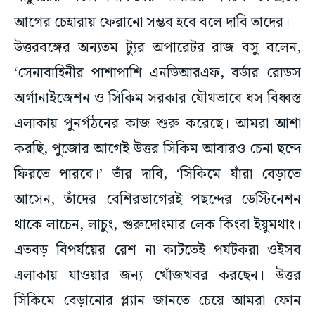
আগের চেহারায় ফেরানো সম্ভব হবে বলে দাবি তাদের।
উত্তরবঙ্গের অন্যতম ট্যুর অপারেটর রাজ বসু বলেন,
‘সেনাবাহিনীর পাশাপাশি এনডিআরএফ, বর্ডার রোডস
অর্গানাইজেশন ও সিকিম সরকার যৌথভাবে ধস বিধ্বস্ত
এলাকায় পুনর্গঠনের কাজ শুরু করেছে। আমরা আশা
করছি, পুজোর আগেই উত্তর সিকিম আবারও চেনা ছন্দে
ফিরতে পারবে।’ তাঁর দাবি, ‘সিকিমে যাঁরা বেড়াতে
আসেন, তাঁদের বেশিরভাগেরই পছন্দের ডেস্টিনেশন
থাকে লাচেন, লাচুং, গুরুদোংমার লেক কিংবা ইয়ুমথাং।
এতবড় বিপর্যয়ের রেশ না কাটতেই পর্যটকরা ওইসব
এলাকায় যাওয়ার জন্য খোঁজখবর করছেন। উত্তর
সিকিমে বেড়ানোর প্ল্যান জানতে চেয়ে আমরা ফোন