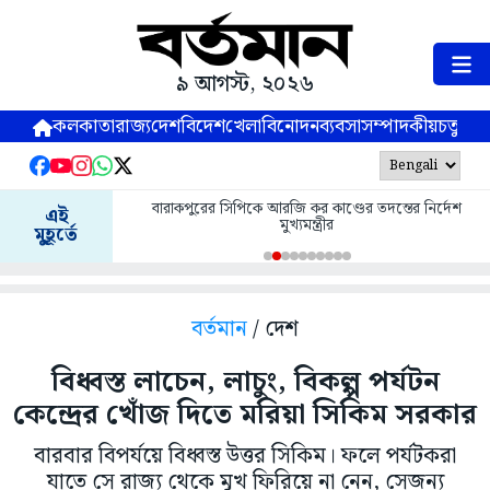
৯ আগস্ট, ২০২৬
কলকাতা
রাজ্য
দেশ
বিদেশ
খেলা
বিনোদন
ব্যবসা
সম্পাদকীয়
চতুষ্পর্ণ
বারাকপুরের সিপিকে আরজি কর কাণ্ডের তদন্তের নির্দেশ
এই
মুখ্যমন্ত্রীর
মুহূর্তে
বর্তমান
/ দেশ
বিধ্বস্ত লাচেন, লাচুং, বিকল্প পর্যটন
কেন্দ্রের খোঁজ দিতে মরিয়া সিকিম সরকার
বারবার বিপর্যয়ে বিধ্বস্ত উত্তর সিকিম। ফলে পর্যটকরা
যাতে সে রাজ্য থেকে মুখ ফিরিয়ে না নেন, সেজন্য