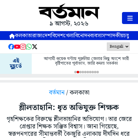
৯ আগস্ট, ২০২৬
কলকাতা
রাজ্য
দেশ
বিদেশ
খেলা
বিনোদন
ব্যবসা
সম্পাদকীয়
চতুষ্পর্ণ
আগামী কয়েক ঘণ্টায় পুরুলিয়া জেলার কিছু অংশে ভারী
এই
বৃষ্টিপাতের পূর্বাভাস, জারি কমলা সতর্কতা
মুহূর্তে
বর্তমান
/ কলকাতা
শ্লীলতাহানি: ধৃত অভিযুক্ত শিক্ষক
গৃহশিক্ষকের বিরুদ্ধে শ্লীলতাহানির অভিযোগ। তার জেরে
গ্রেপ্তার শিক্ষক সঞ্জিত বিশ্বাস। জানা গিয়েছে,
স্বরূপনগরের সীমান্তবর্তী কৈজুরি এলাকায় দীর্ঘদিন ধরে