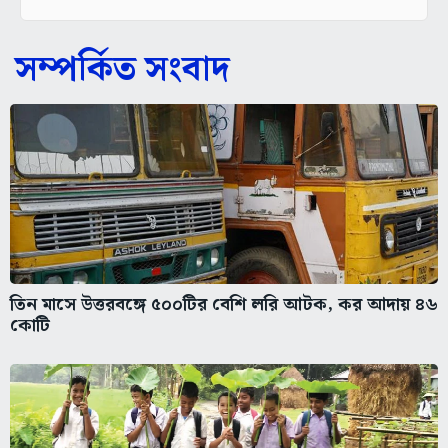
সম্পর্কিত সংবাদ
তিন মাসে উত্তরবঙ্গে ৫০০টির বেশি লরি আটক, কর আদায় ৪৬
কোটি