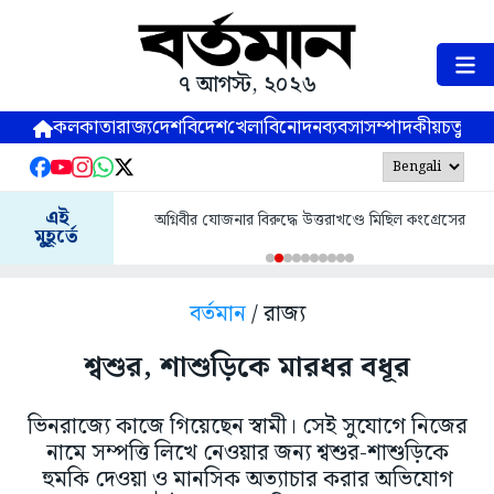
৭ আগস্ট, ২০২৬
কলকাতা
রাজ্য
দেশ
বিদেশ
খেলা
বিনোদন
ব্যবসা
সম্পাদকীয়
চতুষ্পর্ণ
এই
অগ্নিবীর যোজনার বিরুদ্ধে উত্তরাখণ্ডে মিছিল কংগ্রেসের
মুহূর্তে
বর্তমান
/ রাজ্য
শ্বশুর, শাশুড়িকে মারধর বধূর
ভিনরাজ্যে কাজে গিয়েছেন স্বামী। সেই সুযোগে নিজের
নামে সম্পত্তি লিখে নেওয়ার জন্য শ্বশুর-শাশুড়িকে
হুমকি দেওয়া ও মানসিক অত্যাচার করার অভিযোগ