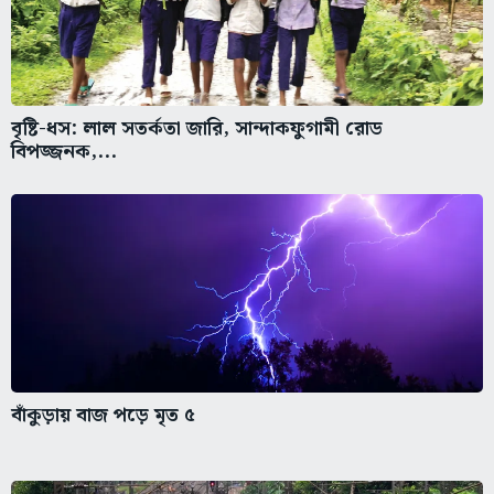
বৃষ্টি-ধস: লাল সতর্কতা জারি, সান্দাকফুগামী রোড
বিপজ্জনক,...
বাঁকুড়ায় বাজ পড়ে মৃত ৫