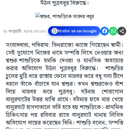
উঠল পুত্রবধূর বিরুদ্ধে।
২১ জানুয়ারি, ২০২৫ ০০:০০
Prefer us on Google
সংবাদদাতা, পতিরাম: ভিনরাজ্যে কাজে গিয়েছেন স্বামী।
সেই সুযোগে নিজের নামে সম্পত্তি লিখে নেওয়ার জন্য
শ্বশুর-শাশুড়িকে হুমকি দেওয়া ও মানসিক অত্যাচার
করার অভিযোগ উঠল পুত্রবধূর বিরুদ্ধে। শাশুড়ির
চুলের মুঠি ধরে রাস্তায় ফেলে মারধর করে বধূ গলা টিপে
ধরলে তাঁকে বাঁচাতে যান শ্বশুর। তখন শ্বশুরকেও বাঁশ
দিয়ে মারধর করে পুত্রবধূ। ঘটনায় শোরগোল
বালুরঘাটের উত্তর মাঝি গ্রামে। বউমার হাতে মার খেয়ে
বালুরঘাট হাসপাতালে ভর্তি হতে হয় শাশুড়িকে। প্রাথমিক
চিকিৎসার পর রবিবার রাতে বালুরঘাট থানায় লিখিত
অভিযোগ দায়ের করেছেন তিনি। শাশুড়ি বলেন, সম্পত্তি