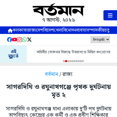
৭ আগস্ট, ২০২৬
কলকাতা
রাজ্য
দেশ
বিদেশ
খেলা
বিনোদন
ব্যবসা
সম্পাদকীয়
চতুষ্পর্ণ
এই
অগ্নিবীর যোজনার বিরুদ্ধে উত্তরাখণ্ডে মিছিল কংগ্রেসের
মুহূর্তে
বর্তমান
/ রাজ্য
সাগরদিঘি ও রঘুনাথগঞ্জে পৃথক দুর্ঘটনায়
মৃত ২
সাগরদিঘি ও রঘুনাথগঞ্জ থানা এলাকায় দু’টি পথ দুর্ঘটনায়
তাপবিদ্যুৎ কেন্দ্রের এক কর্মী ও এক প্রবীণ শিক্ষিকার