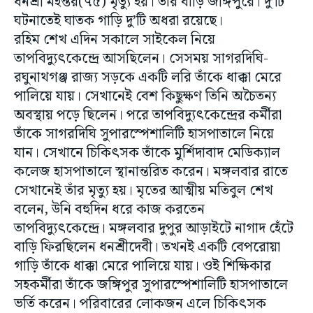
ধনশ্রী মহন্তর(৭৫) মৃত্যু হয়। তাঁর বাড়ি জঙ্গিপুরে। দু’টি
ঘটনাতেই ঘাতক গাড়ি দু’টি অধরা রয়েছে।
রহিম শেখ এদিন সকালে সাইকেল নিয়ে
তাপবিদ্যুৎকেন্দ্রে আসছিলেন। সেসময় সাগরদিঘি-
রঘুনাথগঞ্জ রাজ্য সড়কে একটি লরি তাঁকে ধাক্কা মেরে
পালিয়ে যায়। সেখানেই বেশ কিছুক্ষণ তিনি অচৈতন্য
অবস্থায় পড়ে ছিলেন। পরে তাপবিদ্যুৎকেন্দ্রের কর্মীরা
তাঁকে সাগরদিঘি সুপারস্পেশালিটি হাসপাতালে নিয়ে
যান। সেখানে চিকিৎসক তাঁকে মুর্শিদাবাদ মেডিক্যাল
কলেজ হাসপাতালে স্থানান্তরিত করেন। মঙ্গলবার রাতে
সেখানেই তাঁর মৃত্যু হয়। মৃতের আত্মীয় মতিবুল শেখ
বলেন, উনি বহুদিন ধরে কাজ করতেন
তাপবিদ্যুৎকেন্দ্রে। মঙ্গলবার দুপুর আড়াইটে নাগাদ হেঁটে
বাড়ি ফিরছিলেন ধনশ্রীদেবী। তখনই একটি বেপরোয়া
গাড়ি তাঁকে ধাক্কা মেরে পালিয়ে যায়। ওই শিক্ষিকার
সহকর্মীরা তাঁকে জঙ্গিপুর সুপারস্পেশালিটি হাসপাতালে
ভর্তি করেন। পরিবারের লোকজন এলে চিকিৎসক