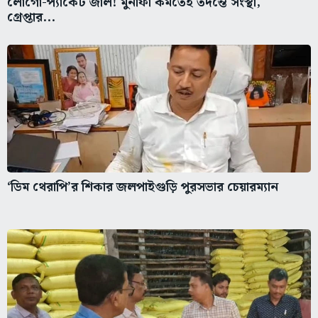
লোগো-প্যাকেট জাল! মুনাফা কমতেই তদন্তে সংস্থা,
গ্রেপ্তার...
‘ডিম থেরাপি’র শিকার জলপাইগুড়ি পুরসভার চেয়ারম্যান