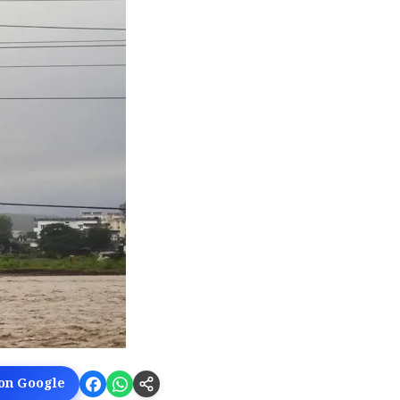
 on Google