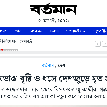
৬ আগস্ট, ২০২৬
িদেশ
খেলা
বিনোদন
ব্যবসা
সম্পাদকীয়
চতুষ্পর্ণী
নির্ভয়ে থাকুন: মুখ্যমন্ত্রী
বর্তমান
/ দেশ
ভাঙা বৃষ্টি ও ধসে দেশজুড়ে মৃত
াড়ছে বর্ষার। যার জেরে বিপর্যস্ত জম্মু-কাশ্মীর, পঞ্জ
শ। গত ২৪ ঘণ্টায় বহু এলাকা নতুন করে জলের তলায়