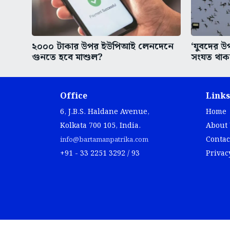
২০০০ টাকার উপর ইউপিআই লেনদেনে
‘যুবদের উপ
গুনতে হবে মাশুল?
সংযত থাকত
Office
Links
6, J.B.S. Haldane Avenue,
Home
Kolkata 700 105, India.
About
Contac
info@bartamanpatrika.com
+91 - 33 2251 3292 / 93
Privac