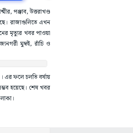
্মীর, পঞ্জাব, উত্তরাখণ্ড
ছে। রাজ্যগুলিতে এখন
জনের মৃত্যুর খবর পাওয়া
্যনগরী মুম্বই, রাঁচি ও
 । এর ফলে চলতি বর্ষায়
 সম্ভব হয়েছে। শেষ খবর
ন এলাকা।