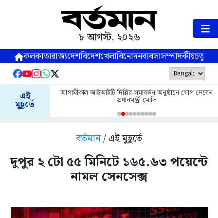
৮ আগস্ট, ২০২৬
কলকাতা
রাজ্য
দেশ
বিদেশ
খেলা
বিনোদন
ব্যবসা
সম্পাদকীয়
চতুষ্পর্ণ
আগামীকাল আইআইটি দিল্লির সমাবর্তন অনুষ্ঠানে যোগ দেবেন
এই
প্রধানমন্ত্রী মোদি
মুহূর্তে
বর্তমান
/ এই মুহূর্তে
দুপুর ২ টো ৫৫ মিনিটে ১৬৫.৬৩ পয়েন্টে
নামল সেনসেক্স