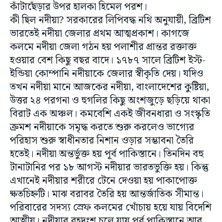
কাঁটাছেঁড়ার উপর হালকা হিমেল পরশ।
কী ছিল নদীয়া? সরকারের লিপিবদ্ধ নথি অনুযায়ী, ব্রিটিশ
ভারতেই নদীয়া জেলার প্রথম আত্মপ্রকাশ। কাগজে
কলমে নদীয়া জেলা গঠন হয় পলাশীর প্রান্তর রক্তাক্ত
হওয়ার বেশ কিছু বছর বাদে। ১৭৮৭ সালে ব্রিটিশ ইস্ট-
ইন্ডিয়া কোম্পানি নদীয়াকে জেলার স্বীকৃতি দেয়। যদিও
তখন নদীয়া মানে আজকের নদীয়া, বাংলাদেশের কুষ্টিয়া,
উত্তর ২৪ পরগনা ও হুগলির কিছু অংশজুড়ে ছড়িয়ে থাকা
বিরাট এক অঞ্চল। কমবেশি একই জীবনধারা ও সংস্কৃতি
ক্রমশ নদীয়াকে সমৃদ্ধ করতে শুরু করলেও ভাগ্যের
পরিহাস শুরু স্বাধীনতার নিশান ওড়ার সম্ভাবনা তৈরি
হতেই। নদীয়া অন্তর্ভুক্ত হয় পূর্ব পাকিস্তানে। তিনদিন বহু
টানাটানির পর ১৮ আগস্ট নদীয়ার ভারতভুক্তি হয়। কিন্তু
এখানেই নদীয়ার শরীরে টেনে দেওয়া হয় পাকাপোক্ত
ক্ষতচিহ্নটি। মাঝ বরাবর তৈরি হয় আন্তর্জাতিক সীমান্ত।
পরিবারের সদস্য স্রেফ কলমের খোঁচায় হয়ে যায় বিদেশি
আত্মীয়। নদীয়ার বৃহদংশ চলে যায় পূর্ব পাকিস্তানে আর