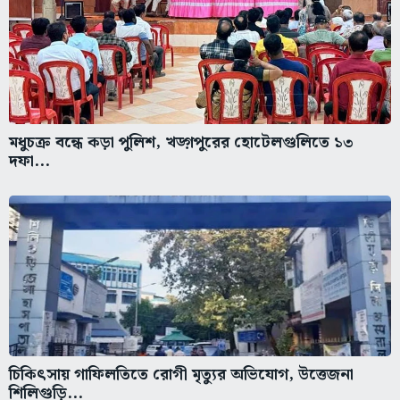
মধুচক্র বন্ধে কড়া পুলিশ, খড়্গপুরের হোটেলগুলিতে ১৩
দফা...
চিকিৎসায় গাফিলতিতে রোগী মৃত্যুর অভিযোগ, উত্তেজনা
শিলিগুড়ি...