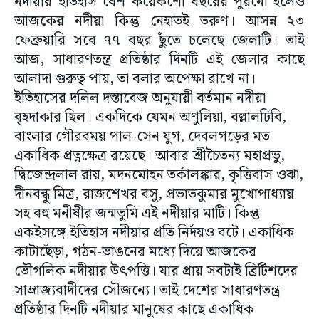
নদীয়ার ইতিহাস বেশ কয়েকশো বছরের পুরনো হলেও
আজকের নদীয়া কিন্তু নেহাতই তরুণ। আসন্ন ২৩
ফেব্রুয়ারি সবে ৭৭ বছর ছুঁতে চলেছে জেলাটি। তাই
আজ, সাধারণতন্ত্র প্রতিষ্ঠার দিনটি এই জেলার কাছে
আলাদা গুরুত্ব পায়, তা বলার অপেক্ষা রাখে না।
ইতিহাসের দলিল দস্তাবেজ অনুযায়ী বর্তমান নদীয়া
বৃহদাকার ছিল। একদিকে যেমন অণুলিয়া, বল্লালঢিবি,
বাংলার গৌরবময় পাল-সেন যুগ, দেবলগড়ের মত
একাধিক প্রত্নক্ষেত্র রয়েছে। আবার শ্রীচৈতন্য মহাপ্রভু,
দ্বিজেন্দ্রলাল রায়, মদনমোহন তর্কালঙ্কার, কৃত্তিবাস ওঝা,
দীনবন্ধু মিত্র, রাজশেখর বসু, প্রভাতকুমার মুখোপাধ্যায়
সহ বহু মনীষীর জন্মভুমি এই নদীয়ার মাটি। কিন্তু
একইসঙ্গে ইতিহাস নদীয়ার প্রতি নির্দয়ও বটে। একাধিক
কাটাছেঁড়া, গঠন-ভাঙনের মধ্যে দিয়ে আজকের
ভৌগলিক নদীয়ার উৎপত্তি। যার প্রায় সবটাই ব্রিটিশদের
সাম্রাজ্যবাদীদের সৌজন্যে। তাই দেশের সাধারণতন্ত্র
প্রতিষ্ঠার দিনটি নদীয়ার মানুষের কাছে একাধিক