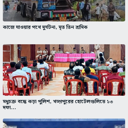
কাজে যাওয়ার পথে দুর্ঘটনা, মৃত তিন শ্রমিক
মধুচক্র বন্ধে কড়া পুলিশ, খড়্গপুরের হোটেলগুলিতে ১৩
দফা...