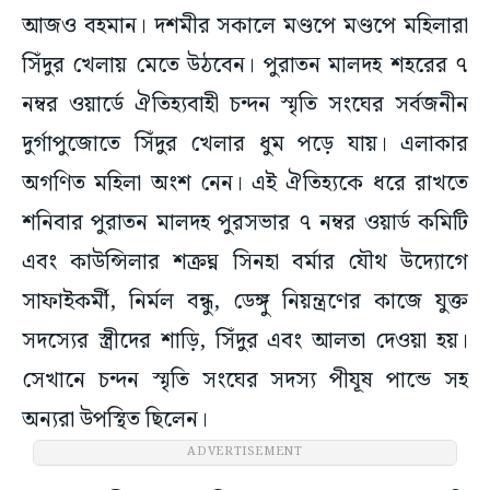
আজও বহমান। দশমীর সকালে মণ্ডপে মণ্ডপে মহিলারা
সিঁদুর খেলায় মেতে উঠবেন। পুরাতন মালদহ শহরের ৭
নম্বর ওয়ার্ডে ঐতিহ্যবাহী চন্দন স্মৃতি সংঘের সর্বজনীন
দুর্গাপুজোতে সিঁদুর খেলার ধুম পড়ে যায়। এলাকার
অগণিত মহিলা অংশ নেন। এই ঐতিহ্যকে ধরে রাখতে
শনিবার পুরাতন মালদহ পুরসভার ৭ নম্বর ওয়ার্ড কমিটি
এবং কাউন্সিলার শক্রঘ্ন সিনহা বর্মার যৌথ উদ্যোগে
সাফাইকর্মী, নির্মল বন্ধু, ডেঙ্গু নিয়ন্ত্রণের কাজে যুক্ত
সদস্যের স্ত্রীদের শাড়ি, সিঁদুর এবং আলতা দেওয়া হয়।
সেখানে চন্দন স্মৃতি সংঘের সদস্য পীযূষ পান্ডে সহ
অন্যরা উপস্থিত ছিলেন।
ADVERTISEMENT