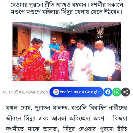
দেওয়ার পুরনো রীতি আজও বহমান। দশমীর সকালে
মণ্ডপে মণ্ডপে মহিলারা সিঁদুর খেলায় মেতে উঠবেন।
২৮ সেপ্টেম্বর, ২০২৫ ০৪:০০
Prefer us on Google
মঙ্গল ঘোষ, পুরাতন মালদহ: বাঙালি বিবাহিত নারীদের
জীবনে সিঁদুর এবং আলতা অবিচ্ছেদ্য অংশ। বিজয়া
দশমীতে মাকে আলতা, সিঁদুর দেওয়ার পুরনো রীতি