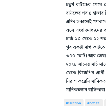
চতুর্থ রাউন্ডের শেষ
রাউন্ডের পর ৪ হাজার
এদিন সকালেই গণনাকেন্দ্
এসে সংবাদমাধ্যমের ক
চার্জ ৯০ থেকে ৯২ শত
খুব একটা দাগ কাটতে প
৩৭০ ভোট। আর শ্রেয়া
২০২৪ সালের মার্চ মাস
থেকে বিজেপির প্রার্থ
নিরাশ করেনি মানিকতলা
মানিকতলার বাসিন্দারা
#election
#bengal