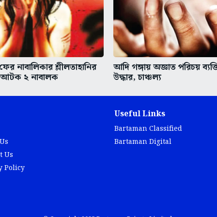
 ফের নাবালিকার শ্লীলতাহানির
আদি গঙ্গায় অজ্ঞাত পরিচয় ব্যক্
 আটক ২ নাবালক
উদ্ধার, চাঞ্চল্য
Useful Links
Bartaman Classified
 Us
Bartaman Digital
t Us
y Policy