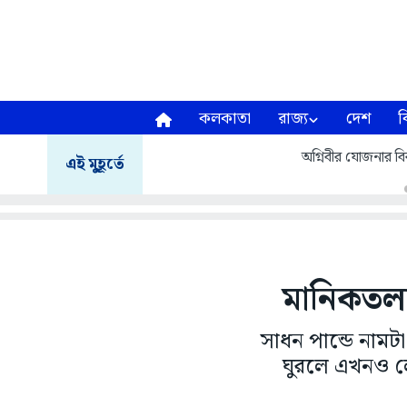
কলকাতা
রাজ্য
দেশ
ব
অগ্নিবীর যোজনার বির
এই মুহূর্তে
মানিকতলায় 
সাধন পান্ডে নাম
ঘুরলে এখনও ল