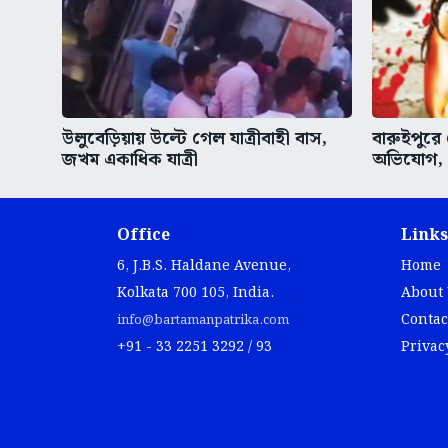
উলুবেড়িয়ায় উল্টে গেল যাত্রীবাহী বাস,
বারুইপুরে
জখম একাধিক যাত্রী
অভিযোগ,
Office
Links
6, J.B.S. Haldane Avenue,
Home
Kolkata 700 105, India.
About
Contac
info@bartamanpatrika.com
+91 - 33 2251 3292 / 93
Privac