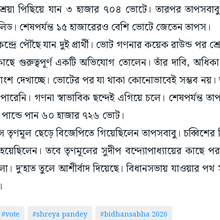
ে শ্রেয়া পিছিয়ে যান ৩ হাজার ৭০৪ ভোটে। তারপর তাপসবাব
 লিড। শেষপর্যন্ত ১৫ হাজারেরও বেশি ভোটে জেতেন তাপস।
রে পৌঁছে যান দুই প্রার্থী। ভোট গণনার কয়েক রাউন্ড পর শ্রেয
াছে গুরুত্বপূর্ণ একটি অভিযোগ তোলেন। তাঁর দাবি, অধিকা
াংশ দেখাচ্ছে। ভোটের পর যা থাকা কোনোভাবেই সম্ভব নয়
ারেনি। গণনা স্বাভাবিক ছন্দেই এগিয়ে চলে। শেষপর্যন্ত 
 পান্ডে পান ৬০ হাজার ৭২৬ ভোট।
ে তৃণমূল ছেড়ে বিজেপিতে গিয়েছিলেন তাপসবাবু। চব্বিশের ন
ী হয়েছিলেন। তবে তৃণমূলের সুদীপ বন্দ্যোপাধ্যায়ের কাছে 
। দু’হাত তুলে আশীর্বাদ দিয়েছে। বিধানসভায় যাওয়ার পথ 
।
#vote
#shreya pandey
#bidhansabha 2026