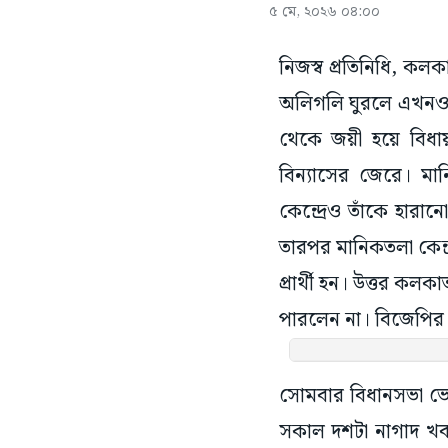
৫ মে, ২০২৬ ০৪:০০
নিজস্ব প্রতিনিধি, কল
অলিগলি ঘুরলে এখনও ল
থেকে জয়ী হয়ে বিধায
বিন্যাসের জেরে। মান
কেন্দ্রেও তাঁকে হারান
তারপর মানিকতলা কেন্দ্র 
প্রার্থী হন। উত্তর কলক
পারলেন না। বিজেপির 
সোমবার বিধানসভা ভো
সকাল দশটা নাগাদ খব