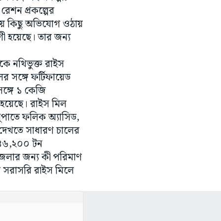
রেশন প্রকল্পের
নিয়ে কিছু অভিযোগ ওঠায়
াগী হয়েছে। তার জন্য
েকে নথিভুক্ত রাইস
 সঙ্গে ফর্টিফায়েড
ঙ্গে ১ কেজি
হয়েছে। রাইস মিল
অনুপাতে ফলিক অ্যাসিড,
েখতে সাধারণ চালের
 ৪৬,২০০ টন
জেলার জন্য কী পরিমাণ
 সরাসরি রা‌‌ইস মিলে